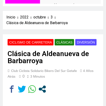
Navacerrada
12 Meses Atrás
Mirador de los Buitres
Inicio
2022
octubre
3
Clásica de Aldeanueva de Barbarroya
1 Año Atrás
El Piélago y Casillas
1 Año Atrás
El Molino
CICLISMO DE CARRETERA
CLÁSICAS
DIVERSIÓN
1 Año Atrás
Clásica de Aldeanueva de
Valdelaguna+
Barbarroya
1 Año Atrás
Carabaña – Valdilecha
1 Año Atrás
Club Ciclista Solidario Bikers Del Sur Getafe
4 Años
Valdelaguna por
0
Atrás
3 Minutos
Perales de Tajuña
2 Años Atrás
Aranjuez
2 Años Atrás
Belmonte de Tajo