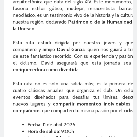
arquitectónica que data del siglo XIV. Este monumento, q
fusiona estilos gótico, mudéjar, renacentista, barroco
neoclásico, es un testimonio vivo de la historia y la cultura
nuestra región, declarado
Patrimonio de la Humanidad p
la Unesco
.
Esta ruta estará dirigida por nuestro joven y queri
compañero y amigo
David García
, quien nos guiará a tra
de este fantástico recorrido. Con su experiencia y pasión 
el ciclismo, David asegurará que esta jornada sea t
enriquecedora
como
divertida
.
Esta ruta no es solo una salida más; es la primera de l
cuatro Clásicas anuales que organiza el club. Un ciclo 
eventos diseñados para desafiar tus límites, descubr
nuevos lugares y
compartir momentos inolvidables c
compañeros
que comparten tu misma pasión por el ciclism
Fecha
: 11 de abril 2026
Hora de salida
: 9:00h