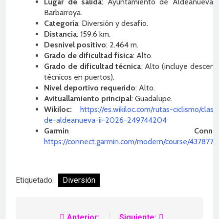
Lugar de salida
: Ayuntamiento de Aldeanueva 
Barbarroya.
Categoría
: Diversión y desafío.
Distancia
: 159,6 km.
Desnivel positivo
: 2.464 m.
Grado de dificultad física
: Alto.
Grado de dificultad técnica
: Alto (incluye descen
técnicos en puertos).
Nivel deportivo requerido
: Alto.
Avituallamiento principal
: Guadalupe.
Wikiloc:
https://es.wikiloc.com/rutas-ciclismo/clasi
de-aldeanueva-ii-2026-249744204
Garmin Connect
https://connect.garmin.com/modern/course/4378773
Etiquetado:
Diversión
Anterior:
Siguiente: