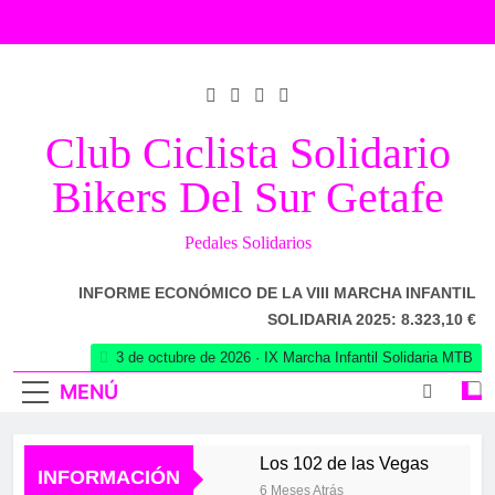
Saltar
al
contenido
Club Ciclista Solidario
Bikers Del Sur Getafe
Pedales Solidarios
INFORME ECONÓMICO DE LA VIII MARCHA INFANTIL
SOLIDARIA 2025: 8.323,10 €
3 de octubre de 2026 · IX Marcha Infantil Solidaria MTB
MENÚ
Los 102 de las Vegas
INFORMACIÓN
6 Meses Atrás