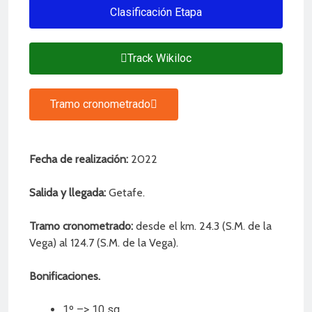
2 Años Atrás
Clasificación Etapa
Track Wikiloc
Tramo cronometrado
Fecha de realización:
2022
Salida y llegada:
Getafe.
Tramo cronometrado:
desde el km. 24.3 (S.M. de la
Vega) al 124.7 (S.M. de la Vega).
Bonificaciones.
1º –> 10 sg.