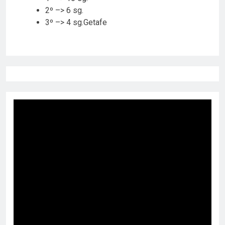
2º –> 6 sg.
3º –> 4 sg.Getafe