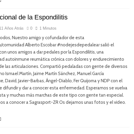
ional de la Espondilitis
11 Años Atrás
0
1 Minutos
todos, Nuestro amigo y cofundador de esta
n/comunidad Alberto Escobar #nodejesdepedalear salió el
con unos amigos a dar pedales por la Espondilitis, una
d autoinmune reumática crónica con dolores y endurecimiento
de las articulaciones. Compartió pedaladas con gente de diversos
o Ismael Martín, Jaime Martín Sánchez, Manuel García
, David, Javier-Barbas, Ángel-Diablo, Fer Quijorna y NDP con el
e difundir y dar a conocer esta enfermedad. Esperamos se vuelva
esta y muchas más marchas de este tipo con gente tan especial.
os a conocer a Sagrasport-ZR Os dejamos unas fotos y el video.