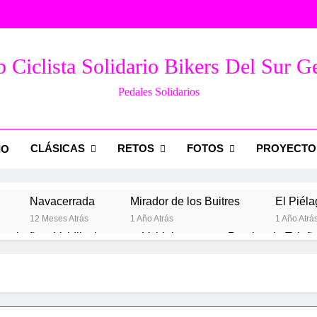
 Ciclista Solidario Bikers Del Sur G
Pedales Solidarios
CLÁSICAS
RETOS
FOTOS
PROYECTO
IO
Navacerrada
Mirador de los Buitres
El Piéla
12 Meses Atrás
1 Año Atrás
1 Año Atrá
arabaña – Valdilecha
Valdelaguna por Perales de Tajuñ
Año Atrás
2 Años Atrás