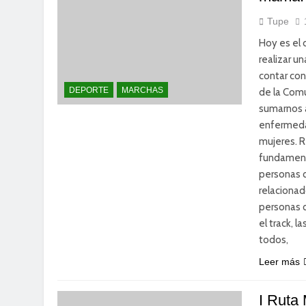
Tupe
Hoy es el 
realizar u
contar con
DEPORTE
MARCHAS
de la Comu
sumarnos a
enfermeda
mujeres. 
fundamenta
personas 
relacionad
personas 
el track, 
todos,
Leer más
I Ruta 