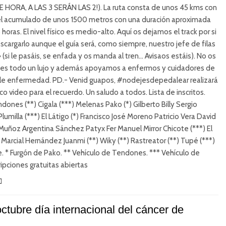
 HORA, A LAS 3 SERÁN LAS 2!). La ruta consta de unos 45 kms con
el acumulado de unos 1500 metros con una duración aproximada
 horas. El nivel físico es medio-alto. Aquí os dejamos el track por si
scargarlo aunque el guía será, como siempre, nuestro jefe de filas
» (si le pasáis, se enfada y os manda al tren… Avisaos estáis). No os
s, es todo un lujo y además apoyamos a enfermos y cuidadores de
ble enfermedad. PD.- Venid guapos, #nodejesdepedalear realizará
co video para el recuerdo. Un saludo a todos. Lista de inscritos.
ndones (**) Cigala (***) Melenas Pako (*) Gilberto Billy Sergio
umilla (***) El Látigo (*) Francisco José Moreno Patricio Vera David
Muñoz Argentina Sánchez Patyx Fer Manuel Mirror Chicote (***) El
) Marcial Hernández Juanmi (**) Wiky (**) Rastreator (**) Tupé (***)
. * Furgón de Pako. ** Vehículo de Tendones. *** Vehículo de
ripciones gratuitas abiertas
ctubre día internacional del cáncer de