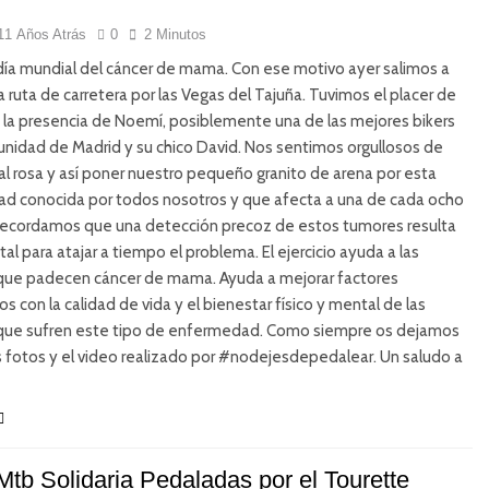
11 Años Atrás
0
2 Minutos
día mundial del cáncer de mama. Con ese motivo ayer salimos a
na ruta de carretera por las Vegas del Tajuña. Tuvimos el placer de
 la presencia de Noemí, posiblemente una de las mejores bikers
nidad de Madrid y su chico David. Nos sentimos orgullosos de
l rosa y así poner nuestro pequeño granito de arena por esta
d conocida por todos nosotros y que afecta a una de cada ocho
Recordamos que una detección precoz de estos tumores resulta
l para atajar a tiempo el problema. El ejercicio ayuda a las
que padecen cáncer de mama. Ayuda a mejorar factores
os con la calidad de vida y el bienestar físico y mental de las
que sufren este tipo de enfermedad. Como siempre os dejamos
las fotos y el video realizado por #nodejesdepedalear. Un saludo a
Mtb Solidaria Pedaladas por el Tourette