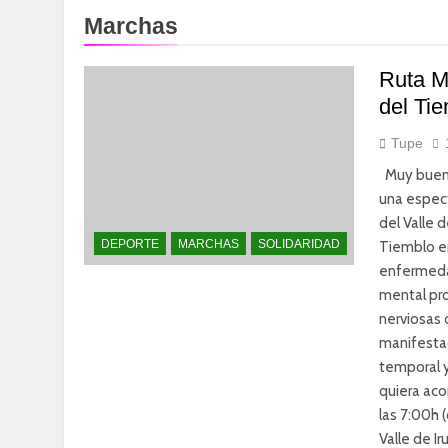
Marchas
Ruta Mt
del Ti
Tupe
Muy buena
una espect
del Valle d
DEPORTE
MARCHAS
SOLIDARIDAD
Tiemblo en
enfermeda
mental pro
nerviosas 
manifestac
temporal y
quiera aco
las 7:00h 
Valle de I