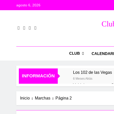
Saltar
agosto 6, 2026
al
contenido
Club
CLUB
CALENDAR
Los 102 de las Vegas
INFORMACIÓN
6 Meses Atrás
Valdelaguna+
C
1 Año Atrás
1 
Inicio
Marchas
Página 2