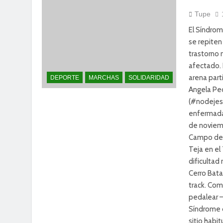
Tupe
El Síndrom
se repiten
trastorno 
afectado. 
arena par
DEPORTE
MARCHAS
SOLIDARIDAD
Angela Ped
(#nodejesd
enfermada
de noviemb
Campo de F
Teja en el
dificultad
Cerro Bata
track. Com
pedalear –
Síndrome 
sitio habit