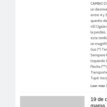
CAMBIO DE
un desniv
entre 4 y 5
queréis de
«El Cigala
la perdái
esta terri
un magnífi
Gus (*) Te
Sempere Pl
Izquierdo 
Flecha (**
Transporte
Tupé. Insc
Leer más
19 de o
mama.