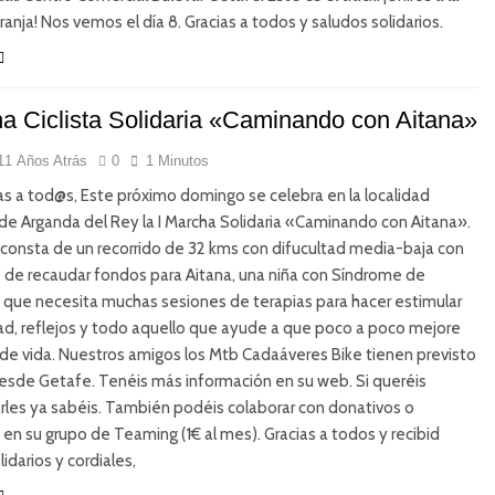
nja! Nos vemos el día 8. Gracias a todos y saludos solidarios.
ha Ciclista Solidaria «Caminando con Aitana»
11 Años Atrás
0
1 Minutos
 a tod@s, Este próximo domingo se celebra en la localidad
de Arganda del Rey la I Marcha Solidaria «Caminando con Aitana».
consta de un recorrido de 32 kms con difucultad media-baja con
o de recaudar fondos para Aitana, una niña con Síndrome de
que necesita muchas sesiones de terapias para hacer estimular
ad, reflejos y todo aquello que ayude a que poco a poco mejore
 de vida. Nuestros amigos los Mtb Cadaáveres Bike tienen previsto
í desde Getafe. Tenéis más información en su web. Si queréis
les ya sabéis. También podéis colaborar con donativos o
en su grupo de Teaming (1€ al mes). Gracias a todos y recibid
idarios y cordiales,