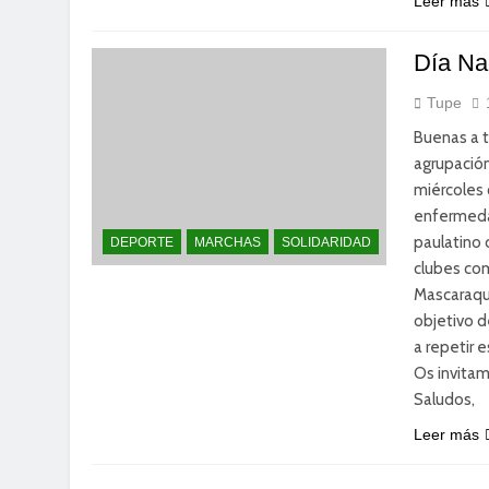
Leer más
Día Nac
Tupe
Buenas a 
agrupació
miércoles 
enfermeda
paulatino 
DEPORTE
MARCHAS
SOLIDARIDAD
clubes com
Mascaraque
objetivo d
a repetir 
Os invitam
Saludos,
Leer más