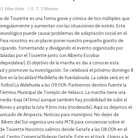
11 Años Atrás
0
2 Minutos
e de Tourette es una forma grave y crónica de tics múltiples que
 irregularmente y aumentan con las situaciones de estrés. Este
neurológico puede causar problemas de adaptación social en el
Para nosotros es un placer poner nuestro pequeño granito de
ticipando, fomentando y divulgando el evento organizado por
aladas por el Tourette junto con Alberto Escobar
epedalear). El objetivo de la marcha es dar a conocer esta
d y promover su investigación. Se celebrará el próximo domingo 8
re en la localidad Madrileña de Fuenlabrada. La salida será en el
utbol La Aldehuela a las 09:00h. Partiremos destino Fuente la
 Término Municipal de Torrejón de Velasco. La marcha tiene una
 media-baja (41 kms) aunque también hay posibilidad de subir al
llones y ampliar la ruta 9 kms más (moderada). Aquí os dejamos el
unicado de Ampasta. Noticias para municipios: No dejes de
 Bikers del Sur organiza una ruta MTB para concienciar sobre el
de Tourette Nosotros salimos desde Getafe a las 08:00h en el
ual: Centro Comercial Bulevar Getafe. Este es el track. ¡Uniros a la