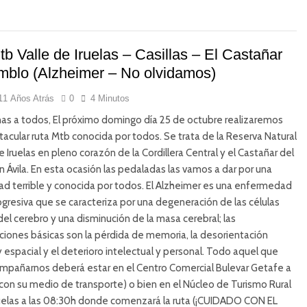
b Valle de Iruelas – Casillas – El Castañar
emblo (Alzheimer – No olvidamos)
11 Años Atrás
0
4 Minutos
s a todos, El próximo domingo día 25 de octubre realizaremos
acular ruta Mtb conocida por todos. Se trata de la Reserva Natural
e Iruelas en pleno corazón de la Cordillera Central y el Castañar del
 Ávila. En esta ocasión las pedaladas las vamos a dar por una
d terrible y conocida por todos. El Alzheimer es una enfermedad
gresiva que se caracteriza por una degeneración de las células
del cerebro y una disminución de la masa cerebral; las
iones básicas son la pérdida de memoria, la desorientación
 espacial y el deterioro intelectual y personal. Todo aquel que
mpañarnos deberá estar en el Centro Comercial Bulevar Getafe a
(con su medio de transporte) o bien en el Núcleo de Turismo Rural
ruelas a las 08:30h donde comenzará la ruta (¡CUIDADO CON EL