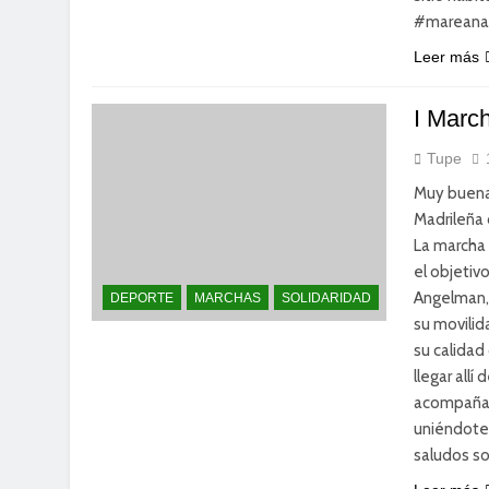
#mareanara
Leer más
I Marc
Tupe
Muy buenas
Madrileña 
La marcha 
el objetiv
Angelman, 
DEPORTE
MARCHAS
SOLIDARIDAD
su movilid
su calidad
llegar all
acompañar
uniéndote 
saludos sol