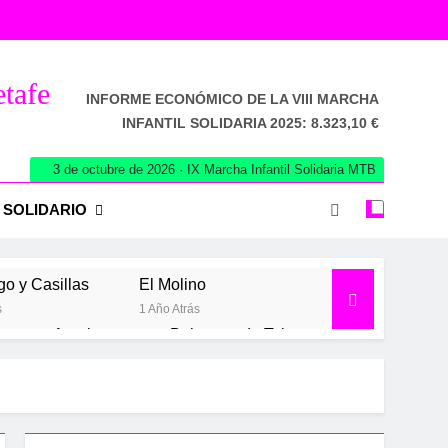
etafe
INFORME ECONÓMICO DE LA VIII MARCHA
INFANTIL SOLIDARIA 2025: 8.323,10 €
3 de octubre de 2026 · IX Marcha Infantil Solidaria MTB
 SOLIDARIO
go y Casillas
El Molino
s
1 Año Atrás
a
Aranjuez
Belmonte de Tajo
2 Años Atrás
2 Años Atrás