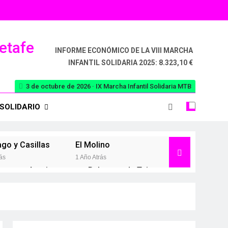
Getafe
INFORME ECONÓMICO DE LA VIII MARCHA
INFANTIL SOLIDARIA 2025: 8.323,10 €
3 de octubre de 2026 · IX Marcha Infantil Solidaria MTB
SOLIDARIO
ago y Casillas
El Molino
ás
1 Año Atrás
a
Aranjuez
Belmonte de Tajo
2 Años Atrás
2 Años Atrás