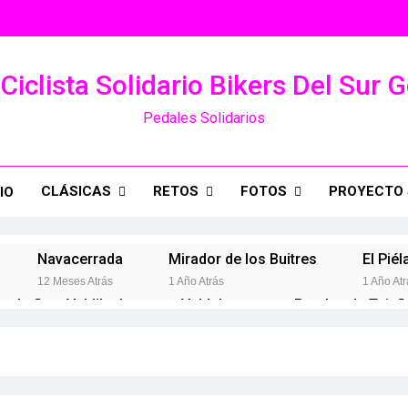
Ciclista Solidario Bikers Del Sur 
Pedales Solidarios
CLÁSICAS
RETOS
FOTOS
PROYECTO 
IO
Navacerrada
Mirador de los Buitres
El Piél
12 Meses Atrás
1 Año Atrás
1 Año Atr
rabaña – Valdilecha
Valdelaguna por Perales de Tajuñ
Año Atrás
2 Años Atrás