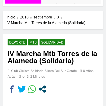
Navacerrada
12 Meses Atrás
Mirador de los Buitres
Inicio
2018
septiembre
3
IV Marcha Mtb Torres de la Alameda (Solidaria)
1 Año Atrás
El Piélago y Casillas
1 Año Atrás
El Molino
DEPORTE
MTB
SOLIDARIDAD
1 Año Atrás
IV Marcha Mtb Torres de la
Valdelaguna+
1 Año Atrás
Alameda (Solidaria)
Carabaña –
Valdilecha
Club Ciclista Solidario Bikers Del Sur Getafe
8 Años
1 Año Atrás
0
Atrás
2 Minutos
Valdelaguna por
Perales de Tajuña
2 Años Atrás
Aranjuez
2 Años Atrás