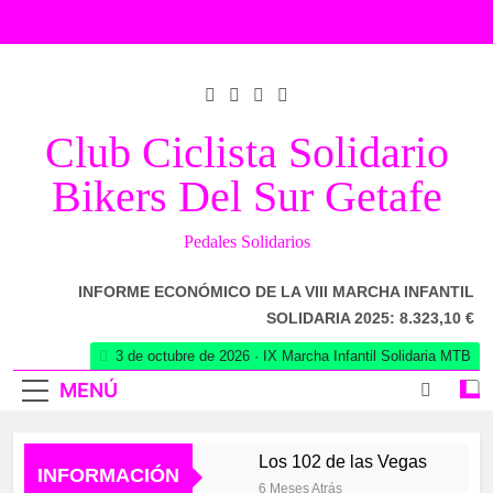
Saltar
al
contenido
Club Ciclista Solidario
Bikers Del Sur Getafe
Pedales Solidarios
INFORME ECONÓMICO DE LA VIII MARCHA INFANTIL
SOLIDARIA 2025: 8.323,10 €
3 de octubre de 2026 · IX Marcha Infantil Solidaria MTB
MENÚ
Los 102 de las Vegas
INFORMACIÓN
6 Meses Atrás