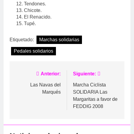
Tendones.
Chicote.
El Renacido.
Tupé.
Etiquetado:
Marchas solidarias
Pedales solidarios
Navegación
Anterior:
Siguiente:
de
Las Navas del
Marcha Ciclista
Marqués
SOLIDARIA Las
entradas
Margaritas a favor de
FEDDIG 2008