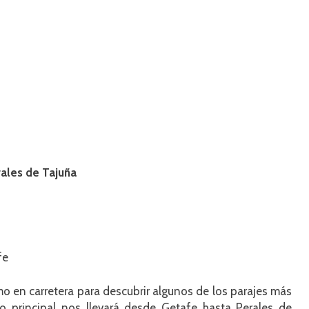
rales de Tajuña
fe
mo en carretera para descubrir algunos de los parajes más
do principal nos llevará desde Getafe hasta Perales de