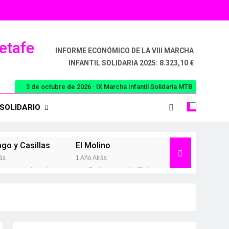
Getafe
INFORME ECONÓMICO DE LA VIII MARCHA
INFANTIL SOLIDARIA 2025: 8.323,10 €
3 de octubre de 2026 · IX Marcha Infantil Solidaria MTB
SOLIDARIO
ago y Casillas
El Molino
ás
1 Año Atrás
a
Aranjuez
Belmonte de Tajo
2 Años Atrás
2 Años Atrás