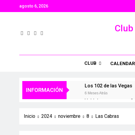
agosto 6, 2026
Club 
CLUB
CALENDAR
Los 102 de las Vegas
INFORMACIÓN
6 Meses Atrás
Valdelaguna+
Ca
1 Año Atrás
1 
Inicio
2024
noviembre
8
Las Cabras