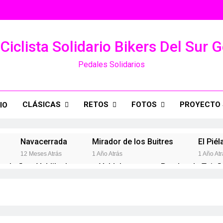
Ciclista Solidario Bikers Del Sur 
Pedales Solidarios
CLÁSICAS
RETOS
FOTOS
PROYECTO 
IO
Navacerrada
Mirador de los Buitres
El Piél
12 Meses Atrás
1 Año Atrás
1 Año Atr
rabaña – Valdilecha
Valdelaguna por Perales de Tajuñ
Año Atrás
2 Años Atrás