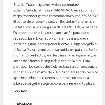
Titulcia. Track: https://es.wikiloc.com/rutas-
ciclismo/subida-al-molino-14878598 Garmin Connect:
https://connect.garmin.com/modern/course/339580029
El punto de encuentro será en Bicicletas Panorama, en
Getafe, con salida programada a las 8:30 de la mañana.
Es recomendable llegar con antelación para evitar
retrasos. En el kilómetro 73, haremos una parada
en Valdelaguna para reponer fuerzas. El lugar elegido es
el Bar La Plaza, famoso por su tortilla de patatas. Será un
momento perfecto para descansar y recargar energías
antes de afrontar la segunda parte de la ruta. Para
participar, los socios del Club recibirán la convocatoria en
el chat el 22 de marzo de 2025. Si no eres socio pero te
apetece unirte, solo tienes que enviar un correo a
bikersdelsurgetafe@gmail.com para reservar tu plaza.
Leer más
CICLISMO DE
CARRETERA
Cebreros