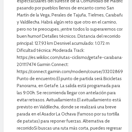
espectaculares del sureste de la Comunidad de Madrid,
pasando por pueblos llenos de encanto como San
Martín de la Vega, Perales de Tajuña, Tielmes, Carabaña
y Valdilecha. Habrá algún reto que otro en el camino,
pero no te preocupes, ¡entre todos lo superaremos con
buen humor! Detalles técnicos. Distancia del recorrido
principal: 127,93 km Desnivel acumulado: 1.072 m
Dificultad técnica: Moderada Track:
https://es.wikiloc.com/rutas-ciclismo/getafe-carabana-
201117474 Garmin Connect:
https://connect.garmin.com/modern/course/332028697
Punto de encuentro.El punto de partida será Bicicletas
Panorama, en Getafe. La salida está programada para
las 9:00h. Se recomienda llegar con antelación para
evitar retrasos. Avituallamiento.El avituallamiento está
previsto en Valdilecha, donde se realizará una breve
parada en el Asador La Ochava (famoso por su tortilla
de patatas) para reponer fuerzas. Alternativa de
recorridoSi buscas una ruta más corta, puedes regresar