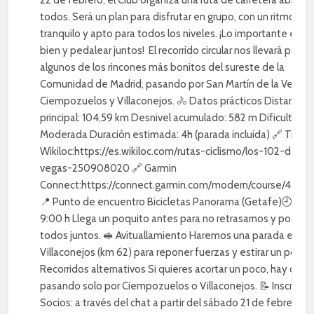
todos. Será un plan para disfrutar en grupo, con un ritmo
tranquilo y apto para todos los niveles. ¡Lo importante es pa
bien y pedalear juntos! El recorrido circular nos llevará por
algunos de los rincones más bonitos del sureste de la
Comunidad de Madrid, pasando por San Martín de la Vega,
Ciempozuelos y Villaconejos. 🚴 Datos prácticos Distancia
principal: 104,59 km Desnivel acumulado: 582 m Dificultad:
Moderada Duración estimada: 4h (parada incluida) 🔗 Track 
Wikiloc:https://es.wikiloc.com/rutas-ciclismo/los-102-de-la
vegas-250908020 🔗 Garmin
Connect:https://connect.garmin.com/modern/course/4331
📍 Punto de encuentro Bicicletas Panorama (Getafe)🕘 Sali
9:00 h Llega un poquito antes para no retrasarnos y poder sa
todos juntos. 🥪 Avituallamiento Haremos una parada en
Villaconejos (km 62) para reponer fuerzas y estirar un poco. 
Recorridos alternativos Si quieres acortar un poco, hay opci
pasando solo por Ciempozuelos o Villaconejos. 📝 Inscripci
Socios: a través del chat a partir del sábado 21 de febrero. 