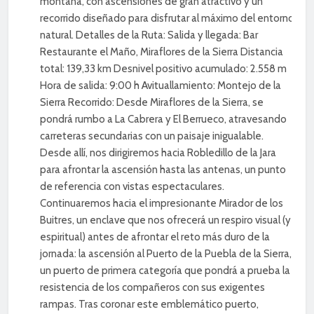
montaña, con ascensiones de gran atractivo y un
recorrido diseñado para disfrutar al máximo del entorno
natural. Detalles de la Ruta: Salida y llegada: Bar
Restaurante el Maño, Miraflores de la Sierra Distancia
total: 139,33 km Desnivel positivo acumulado: 2.558 m
Hora de salida: 9:00 h Avituallamiento: Montejo de la
Sierra Recorrido: Desde Miraflores de la Sierra, se
pondrá rumbo a La Cabrera y El Berrueco, atravesando
carreteras secundarias con un paisaje inigualable.
Desde allí, nos dirigiremos hacia Robledillo de la Jara
para afrontar la ascensión hasta las antenas, un punto
de referencia con vistas espectaculares.
Continuaremos hacia el impresionante Mirador de los
Buitres, un enclave que nos ofrecerá un respiro visual (y
espiritual) antes de afrontar el reto más duro de la
jornada: la ascensión al Puerto de la Puebla de la Sierra,
un puerto de primera categoría que pondrá a prueba la
resistencia de los compañeros con sus exigentes
rampas. Tras coronar este emblemático puerto,