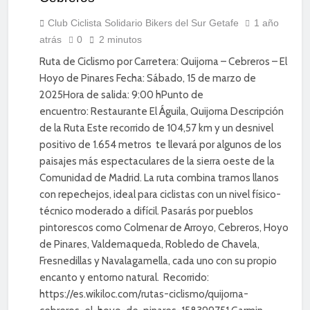
DEPORTE
DIVERSIÓN
Club Ciclista Solidario Bikers del Sur Getafe
1 año
atrás
0
2 minutos
ENTRENAMIENTO
Ruta de Ciclismo por Carretera: Quijorna – Cebreros – El
Hoyo de Pinares Fecha: Sábado, 15 de marzo de
2025Hora de salida: 9:00 hPunto de
encuentro: Restaurante El Águila, Quijorna Descripción
de la Ruta Este recorrido de 104,57 km y un desnivel
positivo de 1.654 metros te llevará por algunos de los
paisajes más espectaculares de la sierra oeste de la
Comunidad de Madrid. La ruta combina tramos llanos
con repechejos, ideal para ciclistas con un nivel físico-
técnico moderado a difícil. Pasarás por pueblos
pintorescos como Colmenar de Arroyo, Cebreros, Hoyo
de Pinares, Valdemaqueda, Robledo de Chavela,
Fresnedillas y Navalagamella, cada uno con su propio
encanto y entorno natural. Recorrido:
https://es.wikiloc.com/rutas-ciclismo/quijorna-