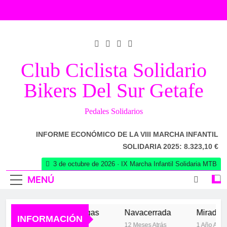
Saltar
al
contenido
Club Ciclista Solidario
Bikers Del Sur Getafe
Pedales Solidarios
INFORME ECONÓMICO DE LA VIII MARCHA INFANTIL
SOLIDARIA 2025: 8.323,10 €
3 de octubre de 2026 · IX Marcha Infantil Solidaria MTB
MENÚ
Los 102 de las Vegas
Navacerrada
Mirador de l
INFORMACIÓN
6 Meses Atrás
12 Meses Atrás
1 Año Atrás