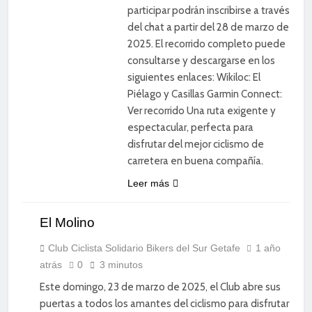
participar podrán inscribirse a través
del chat a partir del 28 de marzo de
2025. El recorrido completo puede
consultarse y descargarse en los
siguientes enlaces: Wikiloc: El
Piélago y Casillas Garmin Connect:
Ver recorrido Una ruta exigente y
espectacular, perfecta para
disfrutar del mejor ciclismo de
carretera en buena compañía.
CICLISMO
Leer más
DE
CARRETERA
El Molino
DEPORTE
DIVERSIÓN
Club Ciclista Solidario Bikers del Sur Getafe
1 año
atrás
0
3 minutos
SOCIAL
Este domingo, 23 de marzo de 2025, el Club abre sus
puertas a todos los amantes del ciclismo para disfrutar