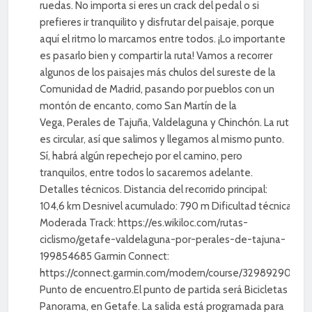
ruedas. No importa si eres un crack del pedal o si
prefieres ir tranquilito y disfrutar del paisaje, porque
aquí el ritmo lo marcamos entre todos. ¡Lo importante
es pasarlo bien y compartir la ruta! Vamos a recorrer
algunos de los paisajes más chulos del sureste de la
Comunidad de Madrid, pasando por pueblos con un
montón de encanto, como San Martín de la
Vega, Perales de Tajuña, Valdelaguna y Chinchón. La ruta
es circular, así que salimos y llegamos al mismo punto.
Sí, habrá algún repechejo por el camino, pero
tranquilos, entre todos lo sacaremos adelante.
Detalles técnicos. Distancia del recorrido principal:
104,6 km Desnivel acumulado: 790 m Dificultad técnica:
Moderada Track: https://es.wikiloc.com/rutas-
ciclismo/getafe-valdelaguna-por-perales-de-tajuna-
199854685 Garmin Connect:
https://connect.garmin.com/modern/course/329892901
Punto de encuentro.El punto de partida será Bicicletas
Panorama, en Getafe. La salida está programada para