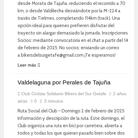
desde Morata de Tajuña, reduciendo el recorrido a 70
km, o desde Valdilecha desviándote por la M-224 a
través de Tielmes, completando 114km (track). Una
opción ideal para quienes prefieren disfrutar del
trayecto sin alargar demasiado la jornada. Inscripciones.
Socios: mediante convocatoria en el chat a partir del 14
de febrero de 2025. No socios: enviando un correo
a bikersdelsurgetafe@gmail.com ¡Te esperamos!
CICLISMO
Leer más
DE
CARRETERA
Valdelaguna por Perales de Tajuña
DEPORTE
DIVERSIÓN
Club Ciclista Solidario Bikers del Sur Getafe
2 años
atrás
0
3 minutos
SOCIAL
Ruta Social del Club – Domingo 2 de febrero de 2025
Información y descripción de la ruta. Este domingo, el
Club organiza una ruta en bici por carretera, abierta a
todos y todas los que quieran pasarlo bien sobre dos