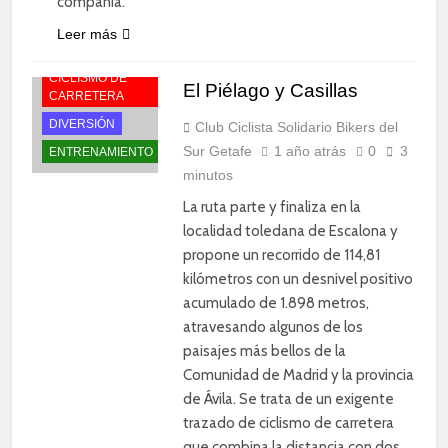
compañía.
Leer más
CICLISMO DE
El Piélago y Casillas
CARRETERA
DIVERSIÓN
Club Ciclista Solidario Bikers del
Sur Getafe
1 año atrás
0
3
ENTRENAMIENTO
minutos
La ruta parte y finaliza en la
localidad toledana de Escalona y
propone un recorrido de 114,81
kilómetros con un desnivel positivo
acumulado de 1.898 metros,
atravesando algunos de los
paisajes más bellos de la
Comunidad de Madrid y la provincia
de Ávila. Se trata de un exigente
trazado de ciclismo de carretera
que combina la distancia con dos