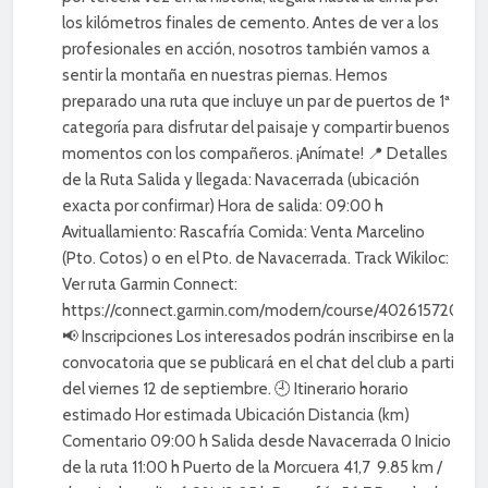
los kilómetros finales de cemento. Antes de ver a los
profesionales en acción, nosotros también vamos a
sentir la montaña en nuestras piernas. Hemos
preparado una ruta que incluye un par de puertos de 1ª
categoría para disfrutar del paisaje y compartir buenos
momentos con los compañeros. ¡Anímate! 📍 Detalles
de la Ruta Salida y llegada: Navacerrada (ubicación
exacta por confirmar) Hora de salida: 09:00 h
Avituallamiento: Rascafría Comida: Venta Marcelino
(Pto. Cotos) o en el Pto. de Navacerrada. Track Wikiloc:
Ver ruta Garmin Connect:
https://connect.garmin.com/modern/course/402615720
📢 Inscripciones Los interesados podrán inscribirse en la
convocatoria que se publicará en el chat del club a partir
del viernes 12 de septiembre. 🕘 Itinerario horario
estimado Hor estimada Ubicación Distancia (km)
Comentario 09:00 h Salida desde Navacerrada 0 Inicio
de la ruta 11:00 h Puerto de la Morcuera 41,7 9.85 km /