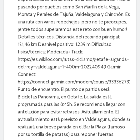
pasando por pueblos como San Martín de la Vega,
Morata y Perales de Tajuña, Valdelaguna y Chinchón. Es
una ruta con varios repechejos, pero no te preocupes,
¡entre todos superaremos este reto con buen humor!
Detalles técnicos. Distancia del recorrido principal:
121,46 km Desnivel positivo: 1.239 m Dificultad
física/técnica: Moderada+ Track:
https://es.wikiloc.com/rutas-ciclismo/getafe-arganda-
del-rey-valdelaguna-1-400m-202240949 Garmin
Connect:
https://connect.garmin.com/modern/course/333362732
Punto de encuentro. El punto de partida será
Bicicletas Panorama, en Getafe. La salida está
programada para las 8:45h. Se recomienda llegar con
antelación para evitar retrasos. Avituallamiento. El
avituallamiento está previsto en Valdelaguna, donde se
realizará una breve parada en el Bar la Plaza (famoso
por su tortilla de patatas) para reponer fuerzas.