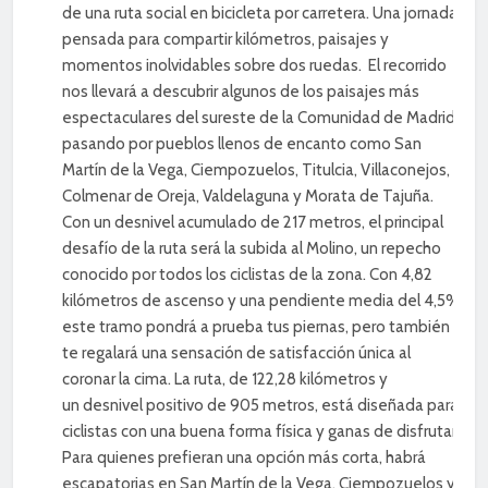
de una ruta social en bicicleta por carretera. Una jornada
pensada para compartir kilómetros, paisajes y
momentos inolvidables sobre dos ruedas. El recorrido
nos llevará a descubrir algunos de los paisajes más
espectaculares del sureste de la Comunidad de Madrid,
pasando por pueblos llenos de encanto como San
Martín de la Vega, Ciempozuelos, Titulcia, Villaconejos,
Colmenar de Oreja, Valdelaguna y Morata de Tajuña.
Con un desnivel acumulado de 217 metros, el principal
desafío de la ruta será la subida al Molino, un repecho
conocido por todos los ciclistas de la zona. Con 4,82
kilómetros de ascenso y una pendiente media del 4,5%,
este tramo pondrá a prueba tus piernas, pero también
te regalará una sensación de satisfacción única al
coronar la cima. La ruta, de 122,28 kilómetros y
un desnivel positivo de 905 metros, está diseñada para
ciclistas con una buena forma física y ganas de disfrutar.
Para quienes prefieran una opción más corta, habrá
escapatorias en San Martín de la Vega, Ciempozuelos y