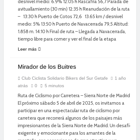
desnivel medio: 6.9% 12:05 h Rascafría 56,7 Parada de
avituallamiento (30 min) 12:35 h Reanudación de la ruta
– 13:30 h Puerto de Cotos 72,6 13.65 km / desnivel
medio: 5% 13:50 h Puerto de Navacerrada 79,5 Altitud:
1.858 m. 14:10 h Final de ruta – Llegada a Navacerrada,
tiempo libre para comer y ver el final de la etapa
Leer más
CICLISMO DE
Mirador de los Buitres
CARRETERA
DIVERSIÓN
Club Ciclista Solidario Bikers del Sur Getafe
1 año
atrás
0
5 minutos
ENTRENAMIENTO
Ruta de Ciclismo por Carretera – Sierra Norte de Madrid
El próximo sábado 5 de abril de 2025, os invitamos a
participar en una espectacular ruta de ciclismo por
carretera que recorrerá algunos de los paisajes más
impresionantes de la Sierra Norte de Madrid. Un desafío
exigente y emocionante para los amantes de la