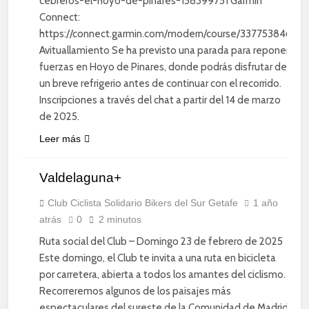
cebreros-el-hoyo-de-pinares-158399751 Garmin
Connect:
https://connect.garmin.com/modern/course/337753846
Avituallamiento Se ha previsto una parada para reponer
fuerzas en Hoyo de Pinares, donde podrás disfrutar de
un breve refrigerio antes de continuar con el recorrido.
Inscripciones a través del chat a partir del 14 de marzo
de 2025.
CICLISMO
Leer más
DE
CARRETERA
Valdelaguna+
DEPORTE
DIVERSIÓN
Club Ciclista Solidario Bikers del Sur Getafe
1 año
atrás
0
2 minutos
SOCIAL
Ruta social del Club – Domingo 23 de febrero de 2025
Este domingo, el Club te invita a una ruta en bicicleta
por carretera, abierta a todos los amantes del ciclismo.
Recorreremos algunos de los paisajes más
espectaculares del sureste de la Comunidad de Madrid,