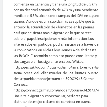
comienza en Canencia y tiene una longitud de 8,5 km,
con un desnivel acumulado de 470 m y una pendiente
media del 5,5%, alcanzando rampas del 10% en algunos
tramos. Aunque es una subida más asequible que la
anterior, la acumulación de kilómetros en las piernas
hará que se sienta más exigente de lo que parece
sobre el papel. Inscripciones y más información: Los
interesados en participar podrán inscribirse a través de
la convocatoria en el chat hoy viernes 4 de abril hasta
las 18:00h. El recorrido completo puede consultarse y
descargarse en los siguiente enlaces: Wikiloc:
https://es.wikiloc.com/rutas-ciclismo/miraflores-de-la-
sierra-presa-del-villar-mirador-de-los-buitres-puerto-
de-la-puebla-montejo-puerto-159002948 Garmin
Connect:
https://connect.garmin.com/modern/course/342873749
Una ruta exigente y espectacular, perfecta para
disfrutar del mejor ciclismo de carretera en buena