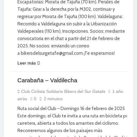
Escapatorias: Morata de Tajuña (70 km). Perales de
Tajuña: Girar a la derecha por la M302, continuar y
regresar por Morata de Tajuña (100 km). Valdelaguna:
Recorrido a Valdelaguna sin subir a la Urbanización
Valdeperales (110 km). Inscripciones. Socios: mediante
convocatoria en el chat a partir del 21 de febrero de
2025. No socios: enviando un correo
a bikersdelsurgetafe@gmail.com ¡Te esperamos!
CICLISMO
Leer más
DE
CARRETERA
Carabaña – Valdilecha
DEPORTE
DIVERSIÓN
Club Ciclista Solidario Bikers del Sur Getafe
1 año
atrás
0
2 minutos
SOCIAL
Ruta social del Club – Domingo 16 de febrero de 2025
Este domingo, el Club te invita a una ruta en bicicleta por
carretera, abierta a todos los amantes del ciclismo.
Recorreremos algunos de los paisajes más