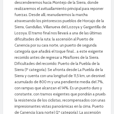
descenderemos hacia Montejo de la Sierra, donde
realizaremos el avituallamiento principal para reponer
fuerzas. Desde allí, reanudaremos la marcha
atravesando los pintorescos pueblos de Horcajo de la
Sierra, Gandullas, Villanueva del Lozoya y Gargantilla de
Lozoya. El tramo final nos llevará a una de las últimas
dificultades de la ruta: la ascensión al Puerto de
Canencia por su cara norte, un puerto de segunda
categoría que añadirá el toque final… a este exigente
recorrido antes de regresar a Miraflores de la Sierra.
Dificultades del recorrido: Puerto de la Puebla de la
Sierra (1ª categoría): Se afronta desde La Puebla de la
Sierra y cuenta con una longitud de 11,5 km, un desnivel
acumulado de 800 m y una pendiente media del 7%,
con rampas que alcanzan el 14%. Es un puerto duro y
constante, con tramos exigentes que pondrán a prueba
la resistencia de los ciclistas, recompensados con unas
impresionantes vistas panorámicas en la cima. Puerto
de Canencia (cara norte) (2ª categoría): La ascensión