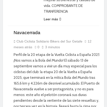
vida. COMPROBANTE DE
TRANFERENCIA
Leer más
Navacerrada
CICLISMO
DE
CARRETERA
Club Ciclista Solidario Bikers del Sur Getafe
12
meses atrás
0
3 minutos
DIVERSIÓN
Perfil de la 20 etapa de la Vuelta Ciclista a España 2025
¡Nos vamos a la Bola del Mundo! El sábado 13 de
septiembre vamos a vivir un día muy especial para los
ciclistas del club: la etapa 20 de la Vuelta a España
2025, que terminará en la mítica Bola del Mundo tras
165,6 km y 4.226m de desnivel acumulado. El Puerto de
Navacerrada vuelve a ser protagonista, y no es para
menos: este año el pelotón coronará sus duras
pendientes desde la vertiente de las siete revueltas y,
por tercera vez en la historia, llegará hasta la cima por