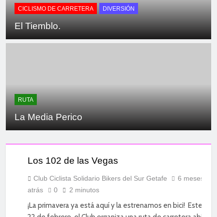
CICLISMO DE CARRETERA
DIVERSIÓN
El Tiemblo.
RUTA
La Media Perico
CICLISMO
DE
CARRETERA
Los 102 de las Vegas
DEPORTE
DIVERSIÓN
Club Ciclista Solidario Bikers del Sur Getafe
6 meses
atrás
0
2 minutos
SOCIAL
¡La primavera ya está aquí y la estrenamos en bici! Este do
22 de febrero, el Club organiza una ruta de carretera abierta