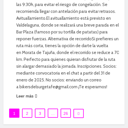
las 9:30h, para evitar el riesgo de congelación. Se
recomienda llegar con antelación para evitar retrasos.
Avituallamiento.El avituallamiento está previsto en
Valdelaguna, donde se realizará una breve parada en el
Bar Plaza (famoso por su tortilla de patatas) para
reponer fuerzas. Alternativa de recorridoSi prefieres una
ruta más corta, tienes la opción de darte la vuelta
en Morata de Tajuña, donde el recorrido se reduce a 70
km. Perfecto para quienes quieran disfrutar de la ruta
sin alargar demasiado la jornada. Inscripciones. Socios:
mediante convocatoria en el chat a partir del 31 de
enero de 2025. No socios: enviando un correo
a bikersdelsurgetafe@gmail.com ¡Te esperamos!
Leer más
1
2
3
…
26