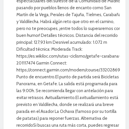
espectaculares del sureste de la Comunidad de Madrid,
pasando por pueblos llenos de encanto como San
Martín de la Vega, Perales de Tajuña, Tielmes, Carabaña
y Valdilecha. Habrá algún reto que otro en el camino,
pero no te preocupes, ¡entre todos lo superaremos con
buen humor! Detalles técnicos. Distancia del recorrido
principal: 127,93 km Desnivel acumulado: 1.072 m
Dificultad técnica: Moderada Track:
https://es.wikiloc.com/rutas-ciclismo/getafe-carabana-
201117474 Garmin Connect:
https://connect.garmin.com/modern/course/332028697
Punto de encuentro.El punto de partida será Bicicletas
Panorama, en Getafe. La salida está programada para
las 9:00h. Se recomienda llegar con antelación para
evitar retrasos. Avituallamiento.El avituallamiento está
previsto en Valdilecha, donde se realizará una breve
parada en el Asador La Ochava (famoso por su tortilla
de patatas) para reponer fuerzas. Alternativa de
recorridoSi buscas una ruta más corta, puedes regresar