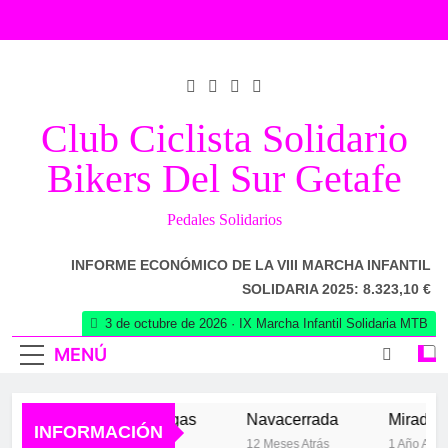
Saltar
al
contenido
Club Ciclista Solidario
Bikers Del Sur Getafe
Pedales Solidarios
INFORME ECONÓMICO DE LA VIII MARCHA INFANTIL
SOLIDARIA 2025: 8.323,10 €
3 de octubre de 2026 · IX Marcha Infantil Solidaria MTB
MENÚ
Los 102 de las Vegas
Navacerrada
Mirador de l
INFORMACIÓN
6 Meses Atrás
12 Meses Atrás
1 Año Atrás