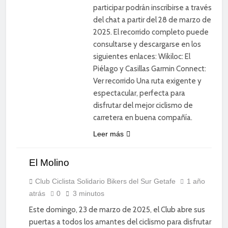
participar podrán inscribirse a través
del chat a partir del 28 de marzo de
2025. El recorrido completo puede
consultarse y descargarse en los
siguientes enlaces: Wikiloc: El
Piélago y Casillas Garmin Connect:
Ver recorrido Una ruta exigente y
espectacular, perfecta para
disfrutar del mejor ciclismo de
carretera en buena compañía.
CICLISMO
Leer más
DE
CARRETERA
El Molino
DEPORTE
DIVERSIÓN
Club Ciclista Solidario Bikers del Sur Getafe
1 año
atrás
0
3 minutos
SOCIAL
Este domingo, 23 de marzo de 2025, el Club abre sus
puertas a todos los amantes del ciclismo para disfrutar