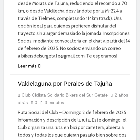
desde Morata de Tajuña, reduciendo el recorrido a 70
km, o desde Valdilecha desviándote por la M-224 a
través de Tielmes, completando 114km (track). Una
opción ideal para quienes prefieren disfrutar del
trayecto sin alargar demasiado la jornada. Inscripciones.
Socios: mediante convocatoria en el chat a partir del 14
de febrero de 2025. No socios: enviando un correo
a bikersdelsurgetafe@gmail.com ¡Te esperamos!
CICLISMO
Leer más
DE
CARRETERA
Valdelaguna por Perales de Tajuña
DEPORTE
DIVERSIÓN
Club Ciclista Solidario Bikers del Sur Getafe
2 años
atrás
0
3 minutos
SOCIAL
Ruta Social del Club – Domingo 2 de febrero de 2025
Información y descripción de la ruta. Este domingo, el
Club organiza una ruta en bici por carretera, abierta a
todos y todas los que quieran pasarlo bien sobre dos