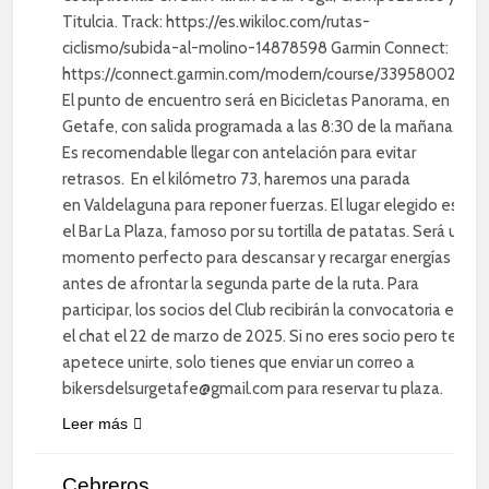
Titulcia. Track: https://es.wikiloc.com/rutas-
ciclismo/subida-al-molino-14878598 Garmin Connect:
https://connect.garmin.com/modern/course/339580029
El punto de encuentro será en Bicicletas Panorama, en
Getafe, con salida programada a las 8:30 de la mañana.
Es recomendable llegar con antelación para evitar
retrasos. En el kilómetro 73, haremos una parada
en Valdelaguna para reponer fuerzas. El lugar elegido es
el Bar La Plaza, famoso por su tortilla de patatas. Será un
momento perfecto para descansar y recargar energías
antes de afrontar la segunda parte de la ruta. Para
participar, los socios del Club recibirán la convocatoria en
el chat el 22 de marzo de 2025. Si no eres socio pero te
apetece unirte, solo tienes que enviar un correo a
bikersdelsurgetafe@gmail.com para reservar tu plaza.
Leer más
CICLISMO DE
CARRETERA
Cebreros