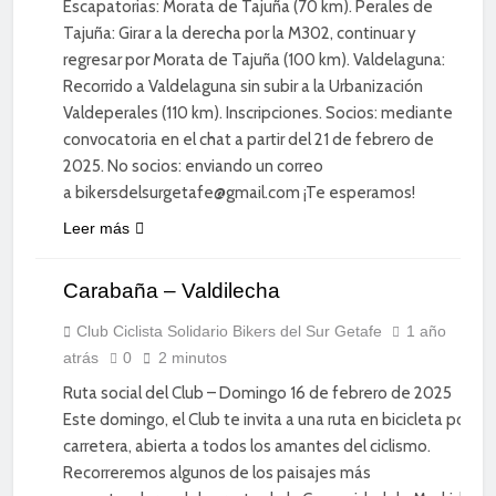
Escapatorias: Morata de Tajuña (70 km). Perales de
Tajuña: Girar a la derecha por la M302, continuar y
regresar por Morata de Tajuña (100 km). Valdelaguna:
Recorrido a Valdelaguna sin subir a la Urbanización
Valdeperales (110 km). Inscripciones. Socios: mediante
convocatoria en el chat a partir del 21 de febrero de
2025. No socios: enviando un correo
a bikersdelsurgetafe@gmail.com ¡Te esperamos!
CICLISMO
Leer más
DE
CARRETERA
Carabaña – Valdilecha
DEPORTE
DIVERSIÓN
Club Ciclista Solidario Bikers del Sur Getafe
1 año
atrás
0
2 minutos
SOCIAL
Ruta social del Club – Domingo 16 de febrero de 2025
Este domingo, el Club te invita a una ruta en bicicleta por
carretera, abierta a todos los amantes del ciclismo.
Recorreremos algunos de los paisajes más