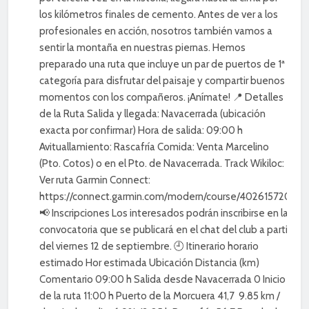
los kilómetros finales de cemento. Antes de ver a los
profesionales en acción, nosotros también vamos a
sentir la montaña en nuestras piernas. Hemos
preparado una ruta que incluye un par de puertos de 1ª
categoría para disfrutar del paisaje y compartir buenos
momentos con los compañeros. ¡Anímate! 📍 Detalles
de la Ruta Salida y llegada: Navacerrada (ubicación
exacta por confirmar) Hora de salida: 09:00 h
Avituallamiento: Rascafría Comida: Venta Marcelino
(Pto. Cotos) o en el Pto. de Navacerrada. Track Wikiloc:
Ver ruta Garmin Connect:
https://connect.garmin.com/modern/course/402615720
📢 Inscripciones Los interesados podrán inscribirse en la
convocatoria que se publicará en el chat del club a partir
del viernes 12 de septiembre. 🕘 Itinerario horario
estimado Hor estimada Ubicación Distancia (km)
Comentario 09:00 h Salida desde Navacerrada 0 Inicio
de la ruta 11:00 h Puerto de la Morcuera 41,7 9.85 km /