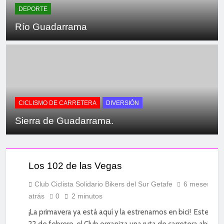
DEPORTE
Río Guadarrama
CICLISMO DE CARRETERA
DIVERSIÓN
Sierra de Guadarrama.
CICLISMO
DE
CARRETERA
Los 102 de las Vegas
DEPORTE
DIVERSIÓN
Club Ciclista Solidario Bikers del Sur Getafe
6 meses
atrás
0
2 minutos
SOCIAL
¡La primavera ya está aquí y la estrenamos en bici! Este do
22 de febrero, el Club organiza una ruta de carretera abierta