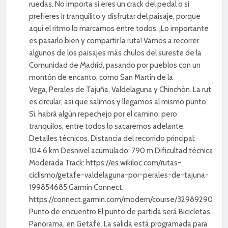
ruedas. No importa si eres un crack del pedal o si
prefieres ir tranquilito y disfrutar del paisaje, porque
aquí el ritmo lo marcamos entre todos. ¡Lo importante
es pasarlo bien y compartir la ruta! Vamos a recorrer
algunos de los paisajes más chulos del sureste de la
Comunidad de Madrid, pasando por pueblos con un
montón de encanto, como San Martín de la
Vega, Perales de Tajuña, Valdelaguna y Chinchón. La ruta
es circular, así que salimos y llegamos al mismo punto.
Sí, habrá algún repechejo por el camino, pero
tranquilos, entre todos lo sacaremos adelante.
Detalles técnicos. Distancia del recorrido principal:
104,6 km Desnivel acumulado: 790 m Dificultad técnica:
Moderada Track: https://es.wikiloc.com/rutas-
ciclismo/getafe-valdelaguna-por-perales-de-tajuna-
199854685 Garmin Connect:
https://connect.garmin.com/modern/course/329892901
Punto de encuentro.El punto de partida será Bicicletas
Panorama, en Getafe. La salida está programada para