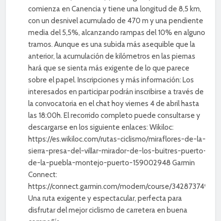
comienza en Canencia y tiene una longitud de 8,5 km,
con un desnivel acumulado de 470 m y una pendiente
media del 5,5%, alcanzando rampas del 10% en algunos
tramos. Aunque es una subida más asequible que la
anterior, la acumulación de kilómetros en las piernas
hará que se sienta más exigente de lo que parece
sobre el papel. Inscripciones y más información: Los
interesados en participar podrán inscribirse a través de
la convocatoria en el chat hoy viernes 4 de abril hasta
las 18:00h. El recorrido completo puede consultarse y
descargarse en los siguiente enlaces: Wikiloc:
https://es.wikiloc.com/rutas-ciclismo/miraflores-de-la-
sierra-presa-del-villar-mirador-de-los-buitres-puerto-
de-la-puebla-montejo-puerto-159002948 Garmin
Connect:
https://connect.garmin.com/modern/course/342873749
Una ruta exigente y espectacular, perfecta para
disfrutar del mejor ciclismo de carretera en buena