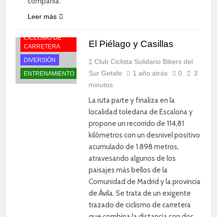
compañía.
Leer más
CICLISMO DE
El Piélago y Casillas
CARRETERA
DIVERSIÓN
Club Ciclista Solidario Bikers del
Sur Getafe
1 año atrás
0
3
ENTRENAMIENTO
minutos
La ruta parte y finaliza en la
localidad toledana de Escalona y
propone un recorrido de 114,81
kilómetros con un desnivel positivo
acumulado de 1.898 metros,
atravesando algunos de los
paisajes más bellos de la
Comunidad de Madrid y la provincia
de Ávila. Se trata de un exigente
trazado de ciclismo de carretera
que combina la distancia con dos