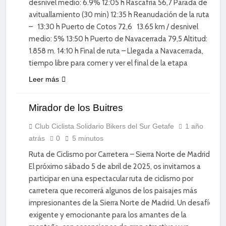
desnivel medio: 6.9% 12:05 h Rascafría 56,7 Parada de
avituallamiento (30 min) 12:35 h Reanudación de la ruta
– 13:30 h Puerto de Cotos 72,6 13.65 km / desnivel
medio: 5% 13:50 h Puerto de Navacerrada 79,5 Altitud:
1.858 m. 14:10 h Final de ruta – Llegada a Navacerrada,
tiempo libre para comer y ver el final de la etapa
Leer más
CICLISMO DE
Mirador de los Buitres
CARRETERA
DIVERSIÓN
Club Ciclista Solidario Bikers del Sur Getafe
1 año
atrás
0
5 minutos
ENTRENAMIENTO
Ruta de Ciclismo por Carretera – Sierra Norte de Madrid
El próximo sábado 5 de abril de 2025, os invitamos a
participar en una espectacular ruta de ciclismo por
carretera que recorrerá algunos de los paisajes más
impresionantes de la Sierra Norte de Madrid. Un desafío
exigente y emocionante para los amantes de la