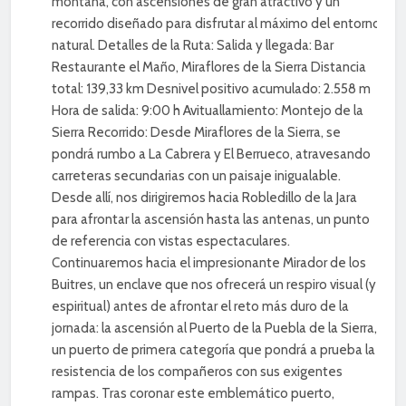
montaña, con ascensiones de gran atractivo y un
recorrido diseñado para disfrutar al máximo del entorno
natural. Detalles de la Ruta: Salida y llegada: Bar
Restaurante el Maño, Miraflores de la Sierra Distancia
total: 139,33 km Desnivel positivo acumulado: 2.558 m
Hora de salida: 9:00 h Avituallamiento: Montejo de la
Sierra Recorrido: Desde Miraflores de la Sierra, se
pondrá rumbo a La Cabrera y El Berrueco, atravesando
carreteras secundarias con un paisaje inigualable.
Desde allí, nos dirigiremos hacia Robledillo de la Jara
para afrontar la ascensión hasta las antenas, un punto
de referencia con vistas espectaculares.
Continuaremos hacia el impresionante Mirador de los
Buitres, un enclave que nos ofrecerá un respiro visual (y
espiritual) antes de afrontar el reto más duro de la
jornada: la ascensión al Puerto de la Puebla de la Sierra,
un puerto de primera categoría que pondrá a prueba la
resistencia de los compañeros con sus exigentes
rampas. Tras coronar este emblemático puerto,