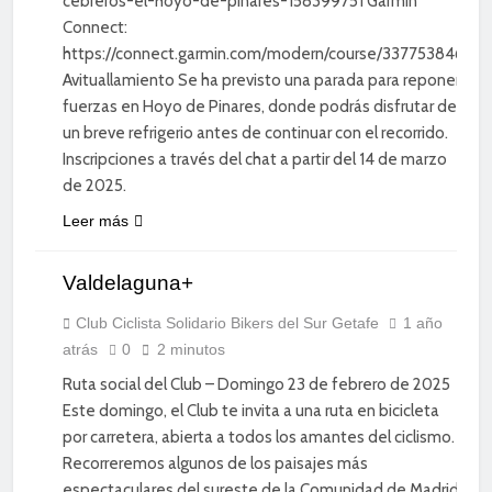
cebreros-el-hoyo-de-pinares-158399751 Garmin
Connect:
https://connect.garmin.com/modern/course/337753846
Avituallamiento Se ha previsto una parada para reponer
fuerzas en Hoyo de Pinares, donde podrás disfrutar de
un breve refrigerio antes de continuar con el recorrido.
Inscripciones a través del chat a partir del 14 de marzo
de 2025.
CICLISMO
Leer más
DE
CARRETERA
Valdelaguna+
DEPORTE
DIVERSIÓN
Club Ciclista Solidario Bikers del Sur Getafe
1 año
atrás
0
2 minutos
SOCIAL
Ruta social del Club – Domingo 23 de febrero de 2025
Este domingo, el Club te invita a una ruta en bicicleta
por carretera, abierta a todos los amantes del ciclismo.
Recorreremos algunos de los paisajes más
espectaculares del sureste de la Comunidad de Madrid,