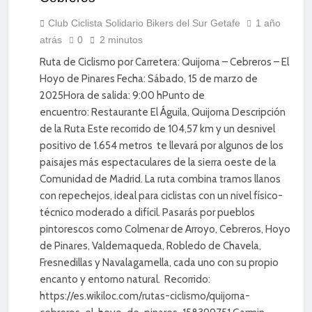
DEPORTE
DIVERSIÓN
Club Ciclista Solidario Bikers del Sur Getafe
1 año
atrás
0
2 minutos
ENTRENAMIENTO
Ruta de Ciclismo por Carretera: Quijorna – Cebreros – El
Hoyo de Pinares Fecha: Sábado, 15 de marzo de
2025Hora de salida: 9:00 hPunto de
encuentro: Restaurante El Águila, Quijorna Descripción
de la Ruta Este recorrido de 104,57 km y un desnivel
positivo de 1.654 metros te llevará por algunos de los
paisajes más espectaculares de la sierra oeste de la
Comunidad de Madrid. La ruta combina tramos llanos
con repechejos, ideal para ciclistas con un nivel físico-
técnico moderado a difícil. Pasarás por pueblos
pintorescos como Colmenar de Arroyo, Cebreros, Hoyo
de Pinares, Valdemaqueda, Robledo de Chavela,
Fresnedillas y Navalagamella, cada uno con su propio
encanto y entorno natural. Recorrido:
https://es.wikiloc.com/rutas-ciclismo/quijorna-