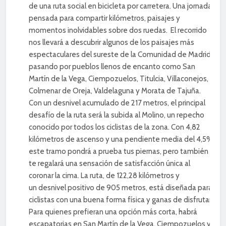
de una ruta social en bicicleta por carretera. Una jornada
pensada para compartir kilómetros, paisajes y
momentos inolvidables sobre dos ruedas. El recorrido
nos llevará a descubrir algunos de los paisajes más
espectaculares del sureste de la Comunidad de Madrid,
pasando por pueblos llenos de encanto como San
Martín de la Vega, Ciempozuelos, Titulcia, Villaconejos,
Colmenar de Oreja, Valdelaguna y Morata de Tajuña.
Con un desnivel acumulado de 217 metros, el principal
desafío de la ruta será la subida al Molino, un repecho
conocido por todos los ciclistas de la zona. Con 4,82
kilómetros de ascenso y una pendiente media del 4,5%,
este tramo pondrá a prueba tus piernas, pero también
te regalará una sensación de satisfacción única al
coronar la cima. La ruta, de 122,28 kilómetros y
un desnivel positivo de 905 metros, está diseñada para
ciclistas con una buena forma física y ganas de disfrutar.
Para quienes prefieran una opción más corta, habrá
escapatorias en San Martín de la Vega, Ciempozuelos y