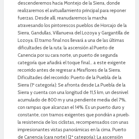
descenderemos hacia Montejo de la Sierra, donde
realizaremos el avituallamiento principal para reponer
fuerzas. Desde allí, reanudaremos la marcha
atravesando los pintorescos pueblos de Horcajo de la
Sierra, Gandullas, Villanueva del Lozoya y Gargantilla de
Lozoya. El tramo final nos llevará a una de las últimas
dificultades de la ruta: la ascensión al Puerto de
Canencia por su cara norte, un puerto de segunda
categoría que añadirá el toque final… a este exigente
recorrido antes de regresar a Miraflores de la Sierra.
Dificultades del recorrido: Puerto de la Puebla de la
Sierra (1ª categoría): Se afronta desde La Puebla de la
Sierra y cuenta con una longitud de 11,5 km, un desnivel
acumulado de 800 m y una pendiente media del 7%,
con rampas que alcanzan el 14%. Es un puerto duro y
constante, con tramos exigentes que pondrán a prueba
la resistencia de los ciclistas, recompensados con unas
impresionantes vistas panorámicas en la cima. Puerto
de Canencia (cara norte) (2ª categoría): La ascensión