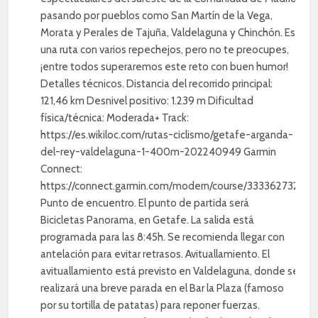
pasando por pueblos como San Martín de la Vega,
Morata y Perales de Tajuña, Valdelaguna y Chinchón. Es
una ruta con varios repechejos, pero no te preocupes,
¡entre todos superaremos este reto con buen humor!
Detalles técnicos. Distancia del recorrido principal:
121,46 km Desnivel positivo: 1.239 m Dificultad
física/técnica: Moderada+ Track:
https://es.wikiloc.com/rutas-ciclismo/getafe-arganda-
del-rey-valdelaguna-1-400m-202240949 Garmin
Connect:
https://connect.garmin.com/modern/course/333362732
Punto de encuentro. El punto de partida será
Bicicletas Panorama, en Getafe. La salida está
programada para las 8:45h. Se recomienda llegar con
antelación para evitar retrasos. Avituallamiento. El
avituallamiento está previsto en Valdelaguna, donde se
realizará una breve parada en el Bar la Plaza (famoso
por su tortilla de patatas) para reponer fuerzas.