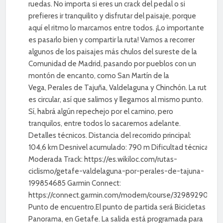
ruedas. No importa si eres un crack del pedal o si
prefieres ir tranquilito y disfrutar del paisaje, porque
aquí el ritmo lo marcamos entre todos. ¡Lo importante
es pasarlo bien y compartir la ruta! Vamos a recorrer
algunos de los paisajes más chulos del sureste de la
Comunidad de Madrid, pasando por pueblos con un
montón de encanto, como San Martín de la
Vega, Perales de Tajuña, Valdelaguna y Chinchón. La ruta
es circular, así que salimos y llegamos al mismo punto.
Sí, habrá algún repechejo por el camino, pero
tranquilos, entre todos lo sacaremos adelante.
Detalles técnicos. Distancia del recorrido principal:
104,6 km Desnivel acumulado: 790 m Dificultad técnica:
Moderada Track: https://es.wikiloc.com/rutas-
ciclismo/getafe-valdelaguna-por-perales-de-tajuna-
199854685 Garmin Connect:
https://connect.garmin.com/modern/course/329892901
Punto de encuentro.El punto de partida será Bicicletas
Panorama, en Getafe. La salida está programada para