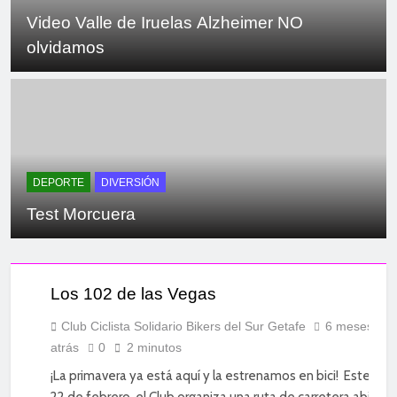
Video Valle de Iruelas Alzheimer NO
olvidamos
DEPORTE
DIVERSIÓN
Test Morcuera
CICLISMO
DE
CARRETERA
Los 102 de las Vegas
DEPORTE
DIVERSIÓN
Club Ciclista Solidario Bikers del Sur Getafe
6 meses
atrás
0
2 minutos
SOCIAL
¡La primavera ya está aquí y la estrenamos en bici! Este do
22 de febrero, el Club organiza una ruta de carretera abierta