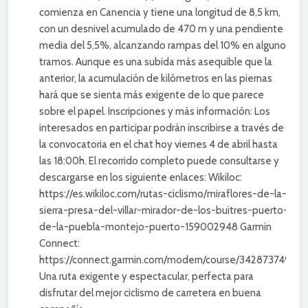
comienza en Canencia y tiene una longitud de 8,5 km,
con un desnivel acumulado de 470 m y una pendiente
media del 5,5%, alcanzando rampas del 10% en algunos
tramos. Aunque es una subida más asequible que la
anterior, la acumulación de kilómetros en las piernas
hará que se sienta más exigente de lo que parece
sobre el papel. Inscripciones y más información: Los
interesados en participar podrán inscribirse a través de
la convocatoria en el chat hoy viernes 4 de abril hasta
las 18:00h. El recorrido completo puede consultarse y
descargarse en los siguiente enlaces: Wikiloc:
https://es.wikiloc.com/rutas-ciclismo/miraflores-de-la-
sierra-presa-del-villar-mirador-de-los-buitres-puerto-
de-la-puebla-montejo-puerto-159002948 Garmin
Connect:
https://connect.garmin.com/modern/course/342873749
Una ruta exigente y espectacular, perfecta para
disfrutar del mejor ciclismo de carretera en buena