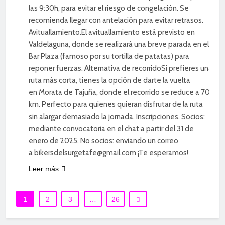
las 9:30h, para evitar el riesgo de congelación. Se
recomienda llegar con antelación para evitar retrasos.
Avituallamiento.El avituallamiento está previsto en
Valdelaguna, donde se realizará una breve parada en el
Bar Plaza (famoso por su tortilla de patatas) para
reponer fuerzas. Alternativa de recorridoSi prefieres una
ruta más corta, tienes la opción de darte la vuelta
en Morata de Tajuña, donde el recorrido se reduce a 70
km. Perfecto para quienes quieran disfrutar de la ruta
sin alargar demasiado la jornada. Inscripciones. Socios:
mediante convocatoria en el chat a partir del 31 de
enero de 2025. No socios: enviando un correo
a bikersdelsurgetafe@gmail.com ¡Te esperamos!
Leer más
1
2
3
…
26