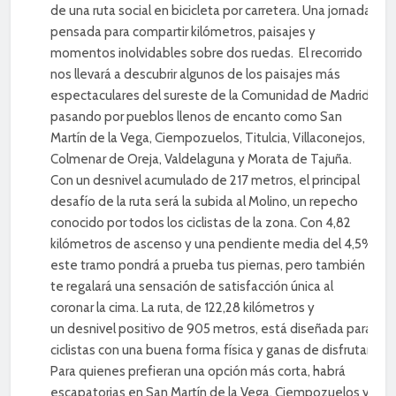
de una ruta social en bicicleta por carretera. Una jornada
pensada para compartir kilómetros, paisajes y
momentos inolvidables sobre dos ruedas. El recorrido
nos llevará a descubrir algunos de los paisajes más
espectaculares del sureste de la Comunidad de Madrid,
pasando por pueblos llenos de encanto como San
Martín de la Vega, Ciempozuelos, Titulcia, Villaconejos,
Colmenar de Oreja, Valdelaguna y Morata de Tajuña.
Con un desnivel acumulado de 217 metros, el principal
desafío de la ruta será la subida al Molino, un repecho
conocido por todos los ciclistas de la zona. Con 4,82
kilómetros de ascenso y una pendiente media del 4,5%,
este tramo pondrá a prueba tus piernas, pero también
te regalará una sensación de satisfacción única al
coronar la cima. La ruta, de 122,28 kilómetros y
un desnivel positivo de 905 metros, está diseñada para
ciclistas con una buena forma física y ganas de disfrutar.
Para quienes prefieran una opción más corta, habrá
escapatorias en San Martín de la Vega, Ciempozuelos y