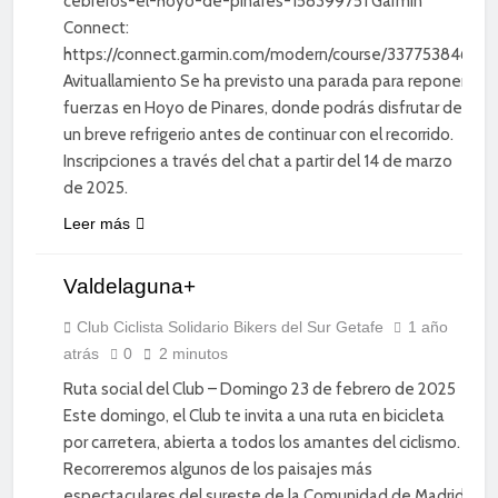
cebreros-el-hoyo-de-pinares-158399751 Garmin
Connect:
https://connect.garmin.com/modern/course/337753846
Avituallamiento Se ha previsto una parada para reponer
fuerzas en Hoyo de Pinares, donde podrás disfrutar de
un breve refrigerio antes de continuar con el recorrido.
Inscripciones a través del chat a partir del 14 de marzo
de 2025.
CICLISMO
Leer más
DE
CARRETERA
Valdelaguna+
DEPORTE
DIVERSIÓN
Club Ciclista Solidario Bikers del Sur Getafe
1 año
atrás
0
2 minutos
SOCIAL
Ruta social del Club – Domingo 23 de febrero de 2025
Este domingo, el Club te invita a una ruta en bicicleta
por carretera, abierta a todos los amantes del ciclismo.
Recorreremos algunos de los paisajes más
espectaculares del sureste de la Comunidad de Madrid,