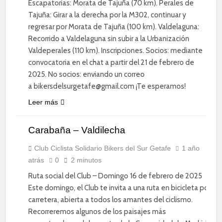
Escapatorias: Morata de Tajuña (70 km). Perales de
Tajuña: Girar a la derecha por la M302, continuar y
regresar por Morata de Tajuña (100 km). Valdelaguna:
Recorrido a Valdelaguna sin subir a la Urbanización
Valdeperales (110 km). Inscripciones. Socios: mediante
convocatoria en el chat a partir del 21 de febrero de
2025. No socios: enviando un correo
a bikersdelsurgetafe@gmail.com ¡Te esperamos!
CICLISMO
Leer más
DE
CARRETERA
Carabaña – Valdilecha
DEPORTE
DIVERSIÓN
Club Ciclista Solidario Bikers del Sur Getafe
1 año
atrás
0
2 minutos
SOCIAL
Ruta social del Club – Domingo 16 de febrero de 2025
Este domingo, el Club te invita a una ruta en bicicleta por
carretera, abierta a todos los amantes del ciclismo.
Recorreremos algunos de los paisajes más