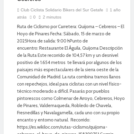
DEPORTE
DIVERSIÓN
Club Ciclista Solidario Bikers del Sur Getafe
1 año
atrás
0
2 minutos
ENTRENAMIENTO
Ruta de Ciclismo por Carretera: Quijorna – Cebreros – El
Hoyo de Pinares Fecha: Sábado, 15 de marzo de
2025Hora de salida: 9:00 hPunto de
encuentro: Restaurante El Águila, Quijorna Descripción
de la Ruta Este recorrido de 104,57 km y un desnivel
positivo de 1.654 metros te llevará por algunos de los
paisajes más espectaculares de la sierra oeste de la
Comunidad de Madrid. La ruta combina tramos llanos
con repechejos, ideal para ciclistas con un nivel físico-
técnico moderado a difícil. Pasarás por pueblos
pintorescos como Colmenar de Arroyo, Cebreros, Hoyo
de Pinares, Valdemaqueda, Robledo de Chavela,
Fresnedillas y Navalagamella, cada uno con su propio
encanto y entorno natural. Recorrido:
https://es.wikiloc.com/rutas-ciclismo/quijorna-