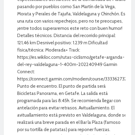
pasando por pueblos como San Martín de la Vega,
Morata y Perales de Tajuña, Valdelaguna y Chinchón. Es
una ruta con varios repechejos, pero no te preocupes,
¡entre todos superaremos este reto con buen humor!
Detalles técnicos. Distancia del recorrido principal:
121,46 km Desnivel positivo: 1.239 m Dificultad
física/técnica: Moderada+ Track:
https://es.wikiloc.com/rutas-ciclismo/getafe-arganda-
del-rey-valdelaguna-1-400m-202240949 Garmin
Connect:
https://connect.garmin.com/modern/course/333362732
Punto de encuentro. El punto de partida será
Bicicletas Panorama, en Getafe. La salida está
programada para las 8:45h. Se recomienda llegar con
antelación para evitar retrasos. Avituallamiento. El
avituallamiento está previsto en Valdelaguna, donde se
realizará una breve parada en el Bar la Plaza (famoso
por su tortilla de patatas) para reponer fuerzas.