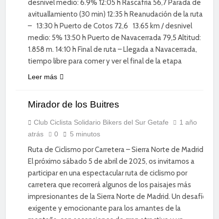
desnivel medio: 6.9% 12:05 h Rascafría 56,7 Parada de
avituallamiento (30 min) 12:35 h Reanudación de la ruta
– 13:30 h Puerto de Cotos 72,6 13.65 km / desnivel
medio: 5% 13:50 h Puerto de Navacerrada 79,5 Altitud:
1.858 m. 14:10 h Final de ruta – Llegada a Navacerrada,
tiempo libre para comer y ver el final de la etapa
Leer más
CICLISMO DE
Mirador de los Buitres
CARRETERA
DIVERSIÓN
Club Ciclista Solidario Bikers del Sur Getafe
1 año
atrás
0
5 minutos
ENTRENAMIENTO
Ruta de Ciclismo por Carretera – Sierra Norte de Madrid
El próximo sábado 5 de abril de 2025, os invitamos a
participar en una espectacular ruta de ciclismo por
carretera que recorrerá algunos de los paisajes más
impresionantes de la Sierra Norte de Madrid. Un desafío
exigente y emocionante para los amantes de la