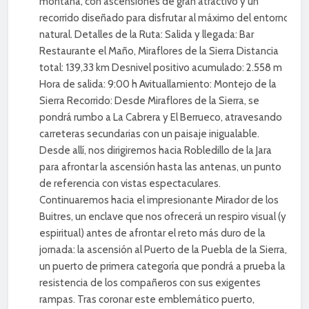
montaña, con ascensiones de gran atractivo y un
recorrido diseñado para disfrutar al máximo del entorno
natural. Detalles de la Ruta: Salida y llegada: Bar
Restaurante el Maño, Miraflores de la Sierra Distancia
total: 139,33 km Desnivel positivo acumulado: 2.558 m
Hora de salida: 9:00 h Avituallamiento: Montejo de la
Sierra Recorrido: Desde Miraflores de la Sierra, se
pondrá rumbo a La Cabrera y El Berrueco, atravesando
carreteras secundarias con un paisaje inigualable.
Desde allí, nos dirigiremos hacia Robledillo de la Jara
para afrontar la ascensión hasta las antenas, un punto
de referencia con vistas espectaculares.
Continuaremos hacia el impresionante Mirador de los
Buitres, un enclave que nos ofrecerá un respiro visual (y
espiritual) antes de afrontar el reto más duro de la
jornada: la ascensión al Puerto de la Puebla de la Sierra,
un puerto de primera categoría que pondrá a prueba la
resistencia de los compañeros con sus exigentes
rampas. Tras coronar este emblemático puerto,