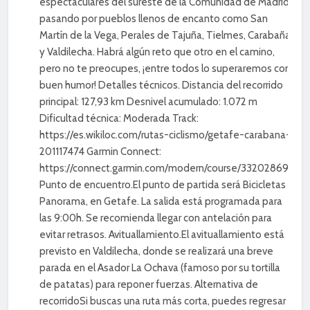
espectaculares del sureste de la Comunidad de Madrid,
pasando por pueblos llenos de encanto como San
Martín de la Vega, Perales de Tajuña, Tielmes, Carabaña
y Valdilecha. Habrá algún reto que otro en el camino,
pero no te preocupes, ¡entre todos lo superaremos con
buen humor! Detalles técnicos. Distancia del recorrido
principal: 127,93 km Desnivel acumulado: 1.072 m
Dificultad técnica: Moderada Track:
https://es.wikiloc.com/rutas-ciclismo/getafe-carabana-
201117474 Garmin Connect:
https://connect.garmin.com/modern/course/332028697
Punto de encuentro.El punto de partida será Bicicletas
Panorama, en Getafe. La salida está programada para
las 9:00h. Se recomienda llegar con antelación para
evitar retrasos. Avituallamiento.El avituallamiento está
previsto en Valdilecha, donde se realizará una breve
parada en el Asador La Ochava (famoso por su tortilla
de patatas) para reponer fuerzas. Alternativa de
recorridoSi buscas una ruta más corta, puedes regresar