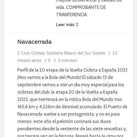
vida. COMPROBANTE DE
TRANFERENCIA
Leer más
Navacerrada
CICLISMO
DE
CARRETERA
Club Ciclista Solidario Bikers del Sur Getafe
12
meses atrás
0
3 minutos
DIVERSIÓN
Perfil de la 20 etapa de la Vuelta Ciclista a España 2025
¡Nos vamos a la Bola del Mundo! El sábado 13 de
septiembre vamos a vivir un día muy especial para los
ciclistas del club: la etapa 20 de la Vuelta a España
2025, que terminará en la mítica Bola del Mundo tras
165,6 km y 4.226m de desnivel acumulado. El Puerto de
Navacerrada vuelve a ser protagonista, y no es para
menos: este año el pelotón coronará sus duras
pendientes desde la vertiente de las siete revueltas y,
por tercera vez en la historia, llegará hasta la cima por