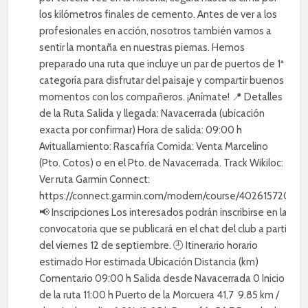
los kilómetros finales de cemento. Antes de ver a los
profesionales en acción, nosotros también vamos a
sentir la montaña en nuestras piernas. Hemos
preparado una ruta que incluye un par de puertos de 1ª
categoría para disfrutar del paisaje y compartir buenos
momentos con los compañeros. ¡Anímate! 📍 Detalles
de la Ruta Salida y llegada: Navacerrada (ubicación
exacta por confirmar) Hora de salida: 09:00 h
Avituallamiento: Rascafría Comida: Venta Marcelino
(Pto. Cotos) o en el Pto. de Navacerrada. Track Wikiloc:
Ver ruta Garmin Connect:
https://connect.garmin.com/modern/course/402615720
📢 Inscripciones Los interesados podrán inscribirse en la
convocatoria que se publicará en el chat del club a partir
del viernes 12 de septiembre. 🕘 Itinerario horario
estimado Hor estimada Ubicación Distancia (km)
Comentario 09:00 h Salida desde Navacerrada 0 Inicio
de la ruta 11:00 h Puerto de la Morcuera 41,7 9.85 km /