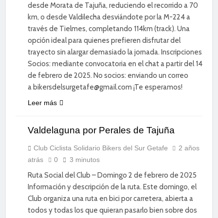
desde Morata de Tajuña, reduciendo el recorrido a 70
km, o desde Valdilecha desviándote por la M-224 a
través de Tielmes, completando 114km (track). Una
opción ideal para quienes prefieren disfrutar del
trayecto sin alargar demasiado la jornada. Inscripciones.
Socios: mediante convocatoria en el chat a partir del 14
de febrero de 2025. No socios: enviando un correo
a bikersdelsurgetafe@gmail.com ¡Te esperamos!
CICLISMO
Leer más
DE
CARRETERA
Valdelaguna por Perales de Tajuña
DEPORTE
DIVERSIÓN
Club Ciclista Solidario Bikers del Sur Getafe
2 años
atrás
0
3 minutos
SOCIAL
Ruta Social del Club – Domingo 2 de febrero de 2025
Información y descripción de la ruta. Este domingo, el
Club organiza una ruta en bici por carretera, abierta a
todos y todas los que quieran pasarlo bien sobre dos