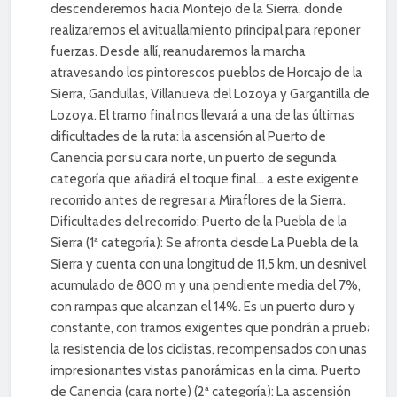
descenderemos hacia Montejo de la Sierra, donde
realizaremos el avituallamiento principal para reponer
fuerzas. Desde allí, reanudaremos la marcha
atravesando los pintorescos pueblos de Horcajo de la
Sierra, Gandullas, Villanueva del Lozoya y Gargantilla de
Lozoya. El tramo final nos llevará a una de las últimas
dificultades de la ruta: la ascensión al Puerto de
Canencia por su cara norte, un puerto de segunda
categoría que añadirá el toque final… a este exigente
recorrido antes de regresar a Miraflores de la Sierra.
Dificultades del recorrido: Puerto de la Puebla de la
Sierra (1ª categoría): Se afronta desde La Puebla de la
Sierra y cuenta con una longitud de 11,5 km, un desnivel
acumulado de 800 m y una pendiente media del 7%,
con rampas que alcanzan el 14%. Es un puerto duro y
constante, con tramos exigentes que pondrán a prueba
la resistencia de los ciclistas, recompensados con unas
impresionantes vistas panorámicas en la cima. Puerto
de Canencia (cara norte) (2ª categoría): La ascensión