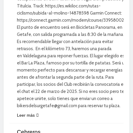
Titulcia. Track: https://es.wikiloc.com/rutas-
ciclismo/subida-al-molino-14878598 Garmin Connect:
https://connect.garmin.com/modern/course/339580029
El punto de encuentro será en Bicicletas Panorama, en
Getafe, con salida programada a las 8:30 de la mañana.
Es recomendable llegar con antelación para evitar
retrasos. En el kilómetro 73, haremos una parada
en Valdelaguna para reponer fuerzas. El lugar elegido es
el Bar La Plaza, famoso por su tortilla de patatas. Será un
momento perfecto para descansar y recargar energías
antes de afrontar la segunda parte de la ruta. Para
participar, los socios del Club recibirán la convocatoria en
el chat el 22 de marzo de 2025. Si no eres socio pero te
apetece unirte, solo tienes que enviar un correo a
bikersdelsurgetafe@gmail.com para reservar tu plaza.
Leer más
CICLISMO DE
CARRETERA
Cebreros