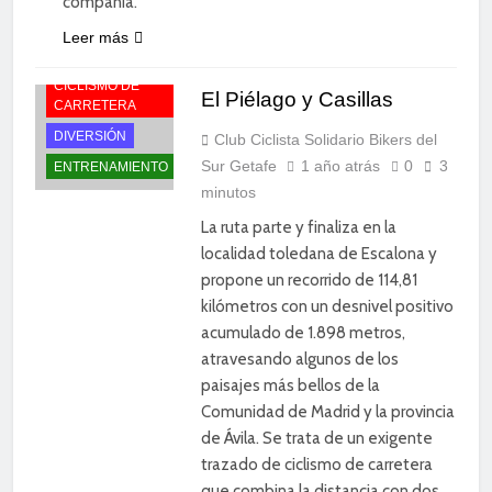
compañía.
Leer más
CICLISMO DE
El Piélago y Casillas
CARRETERA
DIVERSIÓN
Club Ciclista Solidario Bikers del
Sur Getafe
1 año atrás
0
3
ENTRENAMIENTO
minutos
La ruta parte y finaliza en la
localidad toledana de Escalona y
propone un recorrido de 114,81
kilómetros con un desnivel positivo
acumulado de 1.898 metros,
atravesando algunos de los
paisajes más bellos de la
Comunidad de Madrid y la provincia
de Ávila. Se trata de un exigente
trazado de ciclismo de carretera
que combina la distancia con dos