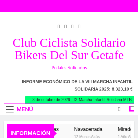
Saltar
al
contenido
Club Ciclista Solidario
Bikers Del Sur Getafe
Pedales Solidarios
INFORME ECONÓMICO DE LA VIII MARCHA INFANTIL
SOLIDARIA 2025: 8.323,10 €
3 de octubre de 2026 · IX Marcha Infantil Solidaria MTB
MENÚ
Los 102 de las Vegas
Navacerrada
Mirador de 
INFORMACIÓN
6 Meses Atrás
12 Meses Atrás
1 Año Atrás