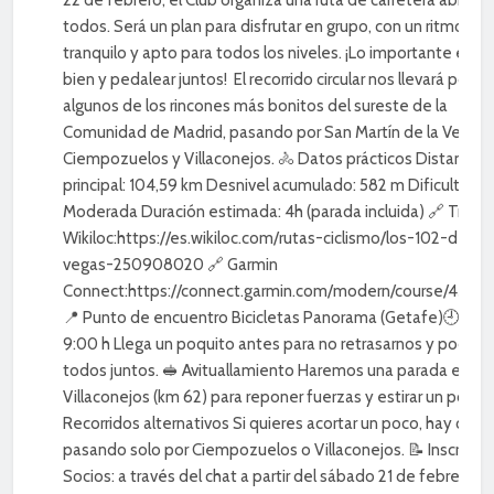
todos. Será un plan para disfrutar en grupo, con un ritmo
tranquilo y apto para todos los niveles. ¡Lo importante es pa
bien y pedalear juntos! El recorrido circular nos llevará por
algunos de los rincones más bonitos del sureste de la
Comunidad de Madrid, pasando por San Martín de la Vega,
Ciempozuelos y Villaconejos. 🚴 Datos prácticos Distancia
principal: 104,59 km Desnivel acumulado: 582 m Dificultad:
Moderada Duración estimada: 4h (parada incluida) 🔗 Track 
Wikiloc:https://es.wikiloc.com/rutas-ciclismo/los-102-de-la
vegas-250908020 🔗 Garmin
Connect:https://connect.garmin.com/modern/course/4331
📍 Punto de encuentro Bicicletas Panorama (Getafe)🕘 Sali
9:00 h Llega un poquito antes para no retrasarnos y poder sa
todos juntos. 🥪 Avituallamiento Haremos una parada en
Villaconejos (km 62) para reponer fuerzas y estirar un poco. 
Recorridos alternativos Si quieres acortar un poco, hay opci
pasando solo por Ciempozuelos o Villaconejos. 📝 Inscripci
Socios: a través del chat a partir del sábado 21 de febrero. 