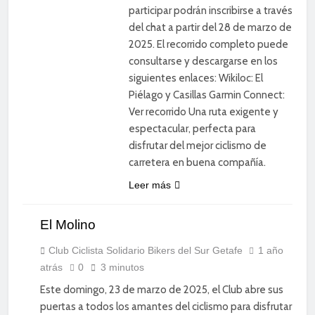
participar podrán inscribirse a través
del chat a partir del 28 de marzo de
2025. El recorrido completo puede
consultarse y descargarse en los
siguientes enlaces: Wikiloc: El
Piélago y Casillas Garmin Connect:
Ver recorrido Una ruta exigente y
espectacular, perfecta para
disfrutar del mejor ciclismo de
carretera en buena compañía.
CICLISMO
Leer más
DE
CARRETERA
El Molino
DEPORTE
DIVERSIÓN
Club Ciclista Solidario Bikers del Sur Getafe
1 año
atrás
0
3 minutos
SOCIAL
Este domingo, 23 de marzo de 2025, el Club abre sus
puertas a todos los amantes del ciclismo para disfrutar