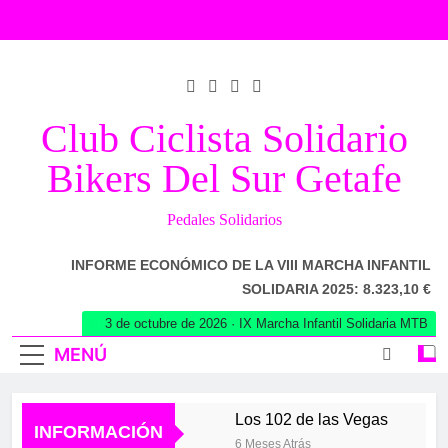
Saltar
al
contenido
Club Ciclista Solidario
Bikers Del Sur Getafe
Pedales Solidarios
INFORME ECONÓMICO DE LA VIII MARCHA INFANTIL
SOLIDARIA 2025: 8.323,10 €
3 de octubre de 2026 · IX Marcha Infantil Solidaria MTB
MENÚ
Los 102 de las Vegas
INFORMACIÓN
6 Meses Atrás