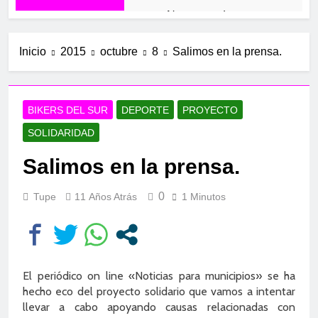
Navacerrada
12 Meses Atrás
Mirador de los Buitres
Inicio
2015
octubre
8
Salimos en la prensa.
1 Año Atrás
El Piélago y Casillas
1 Año Atrás
BIKERS DEL SUR
DEPORTE
PROYECTO
El Molino
SOLIDARIDAD
1 Año Atrás
Valdelaguna+
Salimos en la prensa.
1 Año Atrás
Carabaña –
0
Tupe
11 Años Atrás
1 Minutos
Valdilecha
1 Año Atrás
Valdelaguna por
Perales de Tajuña
2 Años Atrás
El periódico on line «Noticias para municipios» se ha
Aranjuez
hecho eco del proyecto solidario que vamos a intentar
2 Años Atrás
llevar a cabo apoyando causas relacionadas con