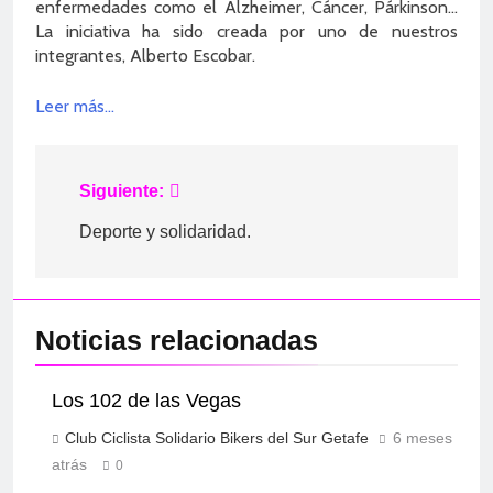
Belmonte de Tajo
enfermedades como el Alzheimer, Cáncer, Párkinson…
La iniciativa ha sido creada por uno de nuestros
2 Años Atrás
integrantes, Alberto Escobar.
Leer más…
Navegación
Siguiente:
de
Deporte y solidaridad.
entradas
Noticias relacionadas
Los 102 de las Vegas
Club Ciclista Solidario Bikers del Sur Getafe
6 meses
atrás
0