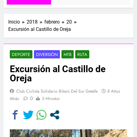
Inicio
2018
febrero
20
Excursión al Castillo de Oreja
DEPORTE
DIVERSIÓN
MTB
RUTA
Excursión al Castillo de
Oreja
Club Ciclista Solidario Bikers Del Sur Getafe
8 Años
0
Atrás
3 Minutos