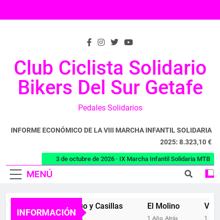
Saltar
al
contenido
Club Ciclista Solidario
Bikers Del Sur Getafe
Pedales Solidarios
INFORME ECONÓMICO DE LA VIII MARCHA INFANTIL SOLIDARIA
2025: 8.323,10 €
3 de octubre de 2026 · IX Marcha Infantil Solidaria MTB
MENÚ
Buitres
El Piélago y Casillas
El Molino
Valde
INFORMACIÓN
1 Año Atrás
1 Año Atrás
1 Año A