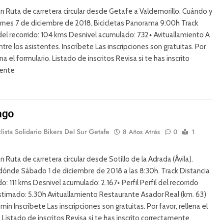
n Ruta de carretera circular desde Getafe a Valdemorillo. Cuándo y
nes 7 de diciembre de 2018. Bicicletas Panorama 9:00h Track
del recorrido: 104 kms Desnivel acumulado: 732+ Avituallamiento A
ntre los asistentes. Inscríbete Las inscripciones son gratuitas. Por
ena el formulario. Listado de inscritos Revisa si te has inscrito
ente
ago
lista Solidario Bikers Del Sur Getafe
8 Años Atrás
0
1
n Ruta de carretera circular desde Sotillo de la Adrada (Ávila).
ónde Sábado 1 de diciembre de 2018 a las 8:30h. Track Distancia
do: 111 kms Desnivel acumulado: 2.167+ Perfil Perfil del recorrido
timado: 5.30h Avituallamiento Restaurante Asador Real (km. 63)
in Inscríbete Las inscripciones son gratuitas. Por favor, rellena el
. Listado de inscritos Revisa si te has inscrito correctamente