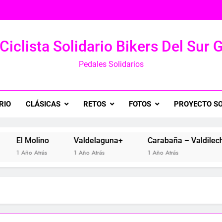
Ciclista Solidario Bikers Del Sur 
Pedales Solidarios
RIO
CLÁSICAS
RETOS
FOTOS
PROYECTO SO
ino
Valdelaguna+
Carabaña – Valdilecha
Va
rás
1 Año Atrás
1 Año Atrás
2 