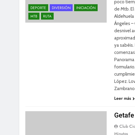
poco tiemp
DEPORTE
DIVERSIÓN
INICIACIÓN
de Mtb. El
Aldehuela 
MTB
RUTA
Ángeles – 
desnivel 
aproximada
ya sabéis
comenzará
Panorama (
formulario
cumplimien
López. Lov
Zambrano.
Leer más
Getafe
Club Cic
Minutos