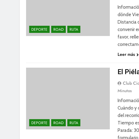
Informació
dónde Vier
Distancia 
convenir e
DEPORTE
ROAD
RUTA
favor, rell
correctam
Leer más
El Piél
Club Cic
Minutos
Informació
Cuándo y d
del recorri
Tiempo es
DEPORTE
ROAD
RUTA
Parada: 30m
formulario