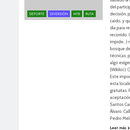
sábado la
del parti
decisión, 
DEPORTE
DIVERSIÓN
MTB
RUTA
caído, y q
día para r
recorrido.
impide…) n
bosque del
técnicas, 
algo exig
(Wikiloc) 
Este impon
esta loca
gratuitas. 
aceptación
Santos Carv
Álvaro. Ca
Pedro Me
Leer más