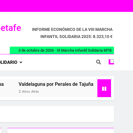
Getafe
INFORME ECONÓMICO DE LA VIII MARCHA
INFANTIL SOLIDARIA 2025: 8.323,10 €
3 de octubre de 2026 · IX Marcha Infantil Solidaria MTB
LIDARIO
ldelaguna por Perales de Tajuña
Aranjuez
Belmo
Años Atrás
2 Años Atrás
2 Años 