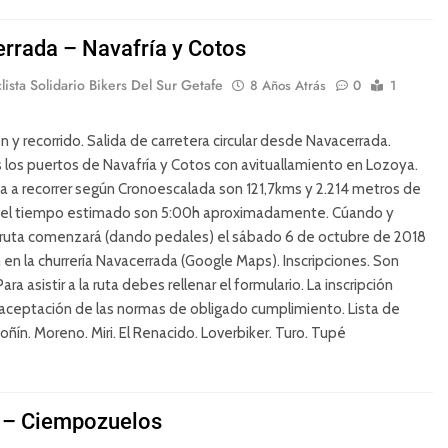
rrada – Navafría y Cotos
lista Solidario Bikers Del Sur Getafe
8 Años Atrás
0
1
n y recorrido. Salida de carretera circular desde Navacerrada.
los puertos de Navafría y Cotos con avituallamiento en Lozoya.
ia a recorrer según Cronoescalada son 121,7kms y 2.214 metros de
y el tiempo estimado son 5:00h aproximadamente. Cúando y
 ruta comenzará (dando pedales) el sábado 6 de octubre de 2018
h en la churrería Navacerrada (Google Maps). Inscripciones. Son
Para asistir a la ruta debes rellenar el formulario. La inscripción
aceptación de las normas de obligado cumplimiento. Lista de
 Toñín. Moreno. Miri. El Renacido. Loverbiker. Turo. Tupé
 – Ciempozuelos