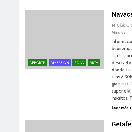
Navace
Club Cic
Minutos
Informació
Subiremos 
La distanc
desnivel 
DEPORTE
DIVERSIÓN
ROAD
RUTA
dónde. La
a las 8:30
gratuitas. 
supone la 
inscritos.
Leer más
Getafe