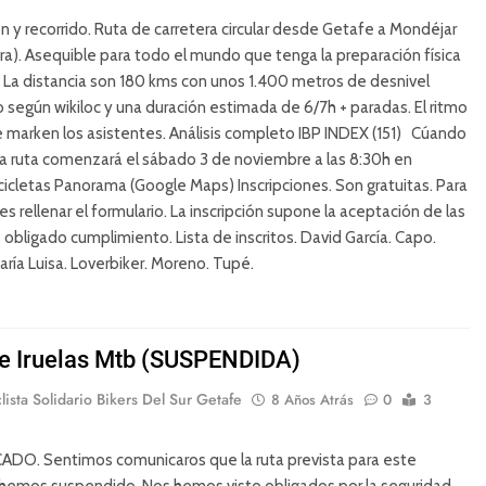
n y recorrido. Ruta de carretera circular desde Getafe a Mondéjar
ra). Asequible para todo el mundo que tenga la preparación física
La distancia son 180 kms con unos 1.400 metros de desnivel
según wikiloc y una duración estimada de 6/7h + paradas. El ritmo
e marken los asistentes. Análisis completo IBP INDEX (151) Cúando
a ruta comenzará el sábado 3 de noviembre a las 8:30h en
cicletas Panorama (Google Maps) Inscripciones. Son gratuitas. Para
es rellenar el formulario. La inscripción supone la aceptación de las
obligado cumplimiento. Lista de inscritos. David García. Capo.
aría Luisa. Loverbiker. Moreno. Tupé.
de Iruelas Mtb (SUSPENDIDA)
lista Solidario Bikers Del Sur Getafe
8 Años Atrás
0
3
O. Sentimos comunicaros que la ruta prevista para este