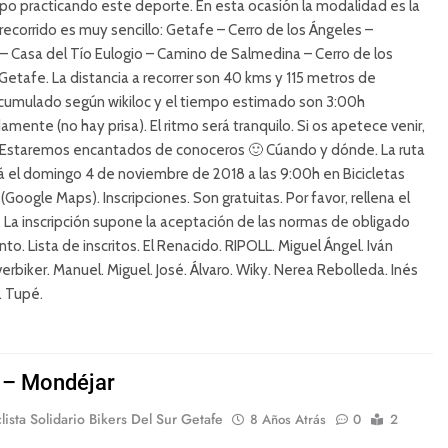
o practicando este deporte. En esta ocasión la modalidad es la
 recorrido es muy sencillo: Getafe – Cerro de los Ángeles –
– Casa del Tío Eulogio – Camino de Salmedina – Cerro de los
Getafe. La distancia a recorrer son 40 kms y 115 metros de
acumulado según wikiloc y el tiempo estimado son 3:00h
mente (no hay prisa). El ritmo será tranquilo. Si os apetece venir,
. Estaremos encantados de conoceros 🙂 Cúando y dónde. La ruta
 el domingo 4 de noviembre de 2018 a las 9:00h en Bicicletas
Google Maps). Inscripciones. Son gratuitas. Por favor, rellena el
. La inscripción supone la aceptación de las normas de obligado
to. Lista de inscritos. El Renacido. RIPOLL. Miguel Ángel. Iván
erbiker. Manuel. Miguel. José. Álvaro. Wiky. Nerea Rebolleda. Inés
 Tupé.
 – Mondéjar
lista Solidario Bikers Del Sur Getafe
8 Años Atrás
0
2