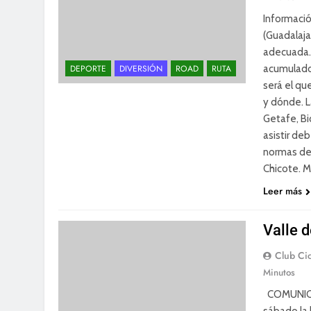
Informació
(Guadalaja
adecuada. 
acumulado 
DEPORTE
DIVERSIÓN
ROAD
RUTA
será el qu
y dónde. L
Getafe, Bi
asistir deb
normas de 
Chicote. M
Leer más
Valle 
Club Cic
Minutos
COMUNICAD