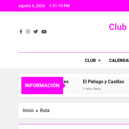
Saltar
agosto 6, 2026
1:51:11 PM
al
contenido
Club 
CLUB
CALENDA
Mirador de los Buitres
El Piélago y Casillas
El Mol
INFORMACIÓN
1 Año Atrás
1 Año Atrás
1 Año At
Inicio
Ruta