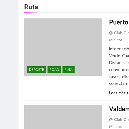
Ruta
Puerto
Club Cic
Minutos
Informació
Verde. Cu
Distancia 
convenir e
DEPORTE
ROAD
RUTA
favor, rell
correctam
Leer más
Valdem
Club Cic
Minutos