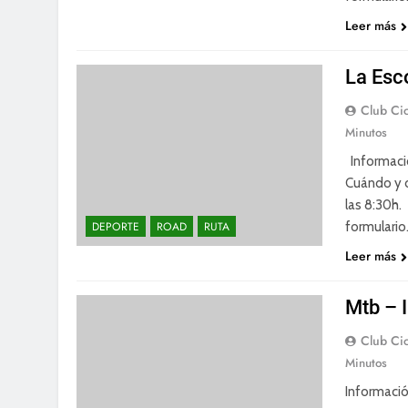
Leer más
La Esc
Club Cic
Minutos
Informació
Cuándo y 
las 8:30h. 
formulario
DEPORTE
ROAD
RUTA
Leer más
Mtb – I
Club Cic
Minutos
Información