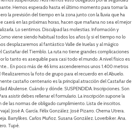
 hemos suspendido. Nos hemos visto obligados por la seguridad
cipante. Hemos esperado hasta el último momento para tomar la
pero la previsión del tiempo en la zona junto con la lluvia que ha
ue caerá en las próximas horas, hacen que mañana no sea el mejor
ealizarla. Lo sentimos. Disculpad las molestias. Información y
 Como viene siendo habitual todos los años (y si el tiempo no lo
os desplazaremos al fantástico Valle de Iruelas y al mágico
 Castañar del Tiemblo. La ruta no tiene grandes complicaciones
por lo tanto es asequible para casi todo el mundo. A nivel físico es
ente… En poco más de 46 kms ascenderemos unos 1.400 metros
🙂 Realizaremos la foto de grupo para el recuerdo en el Abuelo.
ente castaño centenario es la principal atracción del Castañar de
lidad Abulense. Cuándo y dónde. SUSPENDIDA. Inscripciones. Son
Para asistir debes rellenar el formulario. La inscripción supone la
 de las normas de obligado cumplimiento. Lista de inscritos.
ajal. José A. García. Félix González. José Pizarro. Chema Utrera.
lleja. Barrylikes. Carlos Muñoz. Susana González. Loverbiker. Ana.
lero. Tupé.