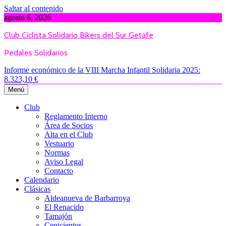
Saltar al contenido
agosto 6, 2026
Club Ciclista Solidario Bikers del Sur Getafe
Pedales Solidarios
Informe económico de la VIII Marcha Infantil Solidaria 2025:
8.323,10 €
Menú
Club
Reglamento Interno
Área de Socios
Alta en el Club
Vestuario
Normas
Aviso Legal
Contacto
Calendario
Clásicas
Aldeanueva de Barbarroya
El Renacido
Tamajón
Cenicientos