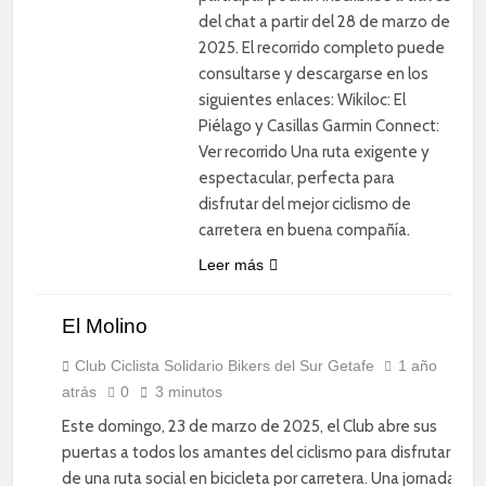
del chat a partir del 28 de marzo de
2025. El recorrido completo puede
consultarse y descargarse en los
siguientes enlaces: Wikiloc: El
Piélago y Casillas Garmin Connect:
Ver recorrido Una ruta exigente y
espectacular, perfecta para
disfrutar del mejor ciclismo de
carretera en buena compañía.
CICLISMO
Leer más
DE
CARRETERA
El Molino
DEPORTE
DIVERSIÓN
Club Ciclista Solidario Bikers del Sur Getafe
1 año
atrás
0
3 minutos
SOCIAL
Este domingo, 23 de marzo de 2025, el Club abre sus
puertas a todos los amantes del ciclismo para disfrutar
de una ruta social en bicicleta por carretera. Una jornada