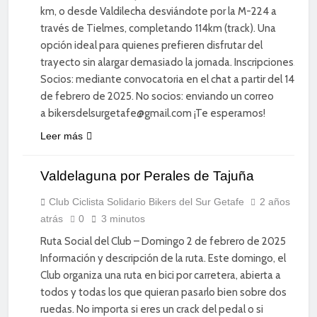
km, o desde Valdilecha desviándote por la M-224 a
través de Tielmes, completando 114km (track). Una
opción ideal para quienes prefieren disfrutar del
trayecto sin alargar demasiado la jornada. Inscripciones.
Socios: mediante convocatoria en el chat a partir del 14
de febrero de 2025. No socios: enviando un correo
a bikersdelsurgetafe@gmail.com ¡Te esperamos!
CICLISMO
Leer más
DE
CARRETERA
Valdelaguna por Perales de Tajuña
DEPORTE
DIVERSIÓN
Club Ciclista Solidario Bikers del Sur Getafe
2 años
atrás
0
3 minutos
SOCIAL
Ruta Social del Club – Domingo 2 de febrero de 2025
Información y descripción de la ruta. Este domingo, el
Club organiza una ruta en bici por carretera, abierta a
todos y todas los que quieran pasarlo bien sobre dos
ruedas. No importa si eres un crack del pedal o si