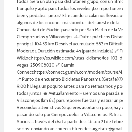
todos. Será un plan para disfrutar en grupo, con un ritmo
tranquilo y apto para todos los niveles. ¡Lo importante es pa
bien y pedalear juntos! El recorrido circular nos llevará por
algunos de los rincones más bonitos del sureste de la
Comunidad de Madrid, pasando por San Martín de la Vega,
Ciempozuelos y Villaconejos. 🚴 Datos prácticos Distancia
principal: 104,59 km Desnivel acumulado: 582 m Dificultad:
Moderada Duración estimada: 4h (parada incluida) 🔗 Track 
Wikiloc:https://es.wikiloc.com/rutas-ciclismo/los-102-de-la
vegas-250908020 🔗 Garmin
Connect:https://connect.garmin.com/modern/course/4331
📍 Punto de encuentro Bicicletas Panorama (Getafe)🕘 Sali
9:00 h Llega un poquito antes para no retrasarnos y poder sa
todos juntos. 🥪 Avituallamiento Haremos una parada en
Villaconejos (km 62) para reponer fuerzas y estirar un poco. 
Recorridos alternativos Si quieres acortar un poco, hay opci
pasando solo por Ciempozuelos o Villaconejos. 📝 Inscripci
Socios: a través del chat a partir del sábado 21 de febrero. 
socios: enviando un correo a bikersdelsurgetafe@gmail.com