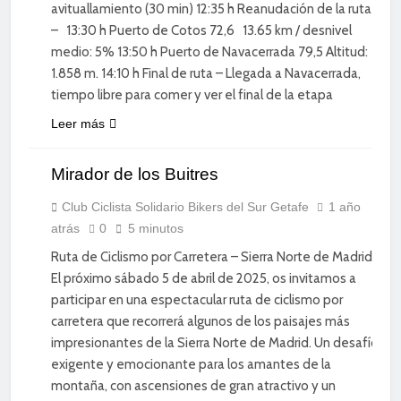
avituallamiento (30 min) 12:35 h Reanudación de la ruta
– 13:30 h Puerto de Cotos 72,6 13.65 km / desnivel
medio: 5% 13:50 h Puerto de Navacerrada 79,5 Altitud:
1.858 m. 14:10 h Final de ruta – Llegada a Navacerrada,
tiempo libre para comer y ver el final de la etapa
Leer más
CICLISMO DE
Mirador de los Buitres
CARRETERA
DIVERSIÓN
Club Ciclista Solidario Bikers del Sur Getafe
1 año
atrás
0
5 minutos
ENTRENAMIENTO
Ruta de Ciclismo por Carretera – Sierra Norte de Madrid
El próximo sábado 5 de abril de 2025, os invitamos a
participar en una espectacular ruta de ciclismo por
carretera que recorrerá algunos de los paisajes más
impresionantes de la Sierra Norte de Madrid. Un desafío
exigente y emocionante para los amantes de la
montaña, con ascensiones de gran atractivo y un