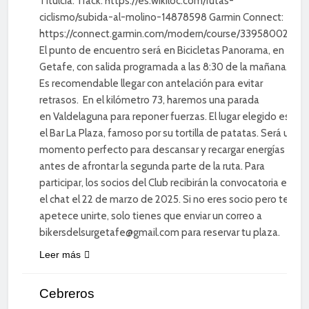
Titulcia. Track: https://es.wikiloc.com/rutas-
ciclismo/subida-al-molino-14878598 Garmin Connect:
https://connect.garmin.com/modern/course/339580029
El punto de encuentro será en Bicicletas Panorama, en
Getafe, con salida programada a las 8:30 de la mañana.
Es recomendable llegar con antelación para evitar
retrasos. En el kilómetro 73, haremos una parada
en Valdelaguna para reponer fuerzas. El lugar elegido es
el Bar La Plaza, famoso por su tortilla de patatas. Será un
momento perfecto para descansar y recargar energías
antes de afrontar la segunda parte de la ruta. Para
participar, los socios del Club recibirán la convocatoria en
el chat el 22 de marzo de 2025. Si no eres socio pero te
apetece unirte, solo tienes que enviar un correo a
bikersdelsurgetafe@gmail.com para reservar tu plaza.
Leer más
CICLISMO DE
CARRETERA
Cebreros
DEPORTE