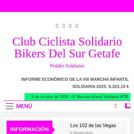
Saltar
al
contenido
Club Ciclista Solidario
Bikers Del Sur Getafe
Pedales Solidarios
INFORME ECONÓMICO DE LA VIII MARCHA INFANTIL
SOLIDARIA 2025: 8.323,10 €
3 de octubre de 2026 · IX Marcha Infantil Solidaria MTB
MENÚ
Los 102 de las Vegas
INFORMACIÓN
6 Meses Atrás