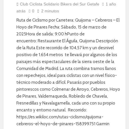
DIVERSIÓN
Club Ciclista Solidario Bikers del Sur Getafe
1 año
atrás
0
2 minutos
ENTRENAMIENTO
Ruta de Ciclismo por Carretera: Quijorna – Cebreros – El
Hoyo de Pinares Fecha: Sábado, 15 de marzo de
2025Hora de salida: 9:00 hPunto de
encuentro: Restaurante El Águila, Quijorna Descripción
de la Ruta Este recorrido de 104,57 km y un desnivel
positivo de 1.654 metros te llevará por algunos de los
paisajes más espectaculares de la sierra oeste de la
Comunidad de Madrid. La ruta combina tramos llanos
con repechejos, ideal para ciclistas con un nivel físico-
técnico moderado a difícil. Pasarás por pueblos
pintorescos como Colmenar de Arroyo, Cebreros, Hoyo
de Pinares, Valdemaqueda, Robledo de Chavela,
Fresnedillas y Navalagamella, cada uno con su propio
encanto y entorno natural. Recorrido:
https://es.wikiloc.com/rutas-ciclismo/quijorna-
cebreros-el-hoyo-de-pinares-158399751 Garmin