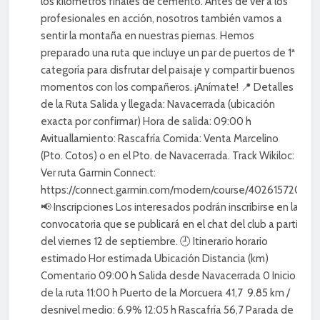
los kilómetros finales de cemento. Antes de ver a los
profesionales en acción, nosotros también vamos a
sentir la montaña en nuestras piernas. Hemos
preparado una ruta que incluye un par de puertos de 1ª
categoría para disfrutar del paisaje y compartir buenos
momentos con los compañeros. ¡Anímate! 📍 Detalles
de la Ruta Salida y llegada: Navacerrada (ubicación
exacta por confirmar) Hora de salida: 09:00 h
Avituallamiento: Rascafría Comida: Venta Marcelino
(Pto. Cotos) o en el Pto. de Navacerrada. Track Wikiloc:
Ver ruta Garmin Connect:
https://connect.garmin.com/modern/course/402615720
📢 Inscripciones Los interesados podrán inscribirse en la
convocatoria que se publicará en el chat del club a partir
del viernes 12 de septiembre. 🕘 Itinerario horario
estimado Hor estimada Ubicación Distancia (km)
Comentario 09:00 h Salida desde Navacerrada 0 Inicio
de la ruta 11:00 h Puerto de la Morcuera 41,7 9.85 km /
desnivel medio: 6.9% 12:05 h Rascafría 56,7 Parada de