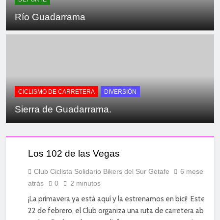
Río Guadarrama
CICLISMO DE CARRETERA
DIVERSIÓN
Sierra de Guadarrama.
CICLISMO
DE
CARRETERA
Los 102 de las Vegas
DEPORTE
DIVERSIÓN
Club Ciclista Solidario Bikers del Sur Getafe
6 meses
atrás
0
2 minutos
SOCIAL
¡La primavera ya está aquí y la estrenamos en bici! Este do
22 de febrero, el Club organiza una ruta de carretera abierta