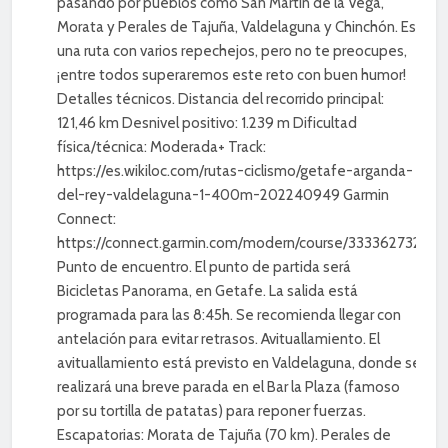
pasando por pueblos como San Martín de la Vega,
Morata y Perales de Tajuña, Valdelaguna y Chinchón. Es
una ruta con varios repechejos, pero no te preocupes,
¡entre todos superaremos este reto con buen humor!
Detalles técnicos. Distancia del recorrido principal:
121,46 km Desnivel positivo: 1.239 m Dificultad
física/técnica: Moderada+ Track:
https://es.wikiloc.com/rutas-ciclismo/getafe-arganda-
del-rey-valdelaguna-1-400m-202240949 Garmin
Connect:
https://connect.garmin.com/modern/course/333362732
Punto de encuentro. El punto de partida será
Bicicletas Panorama, en Getafe. La salida está
programada para las 8:45h. Se recomienda llegar con
antelación para evitar retrasos. Avituallamiento. El
avituallamiento está previsto en Valdelaguna, donde se
realizará una breve parada en el Bar la Plaza (famoso
por su tortilla de patatas) para reponer fuerzas.
Escapatorias: Morata de Tajuña (70 km). Perales de