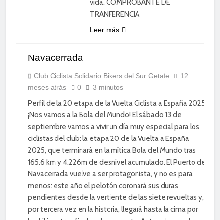
vida. COMPROBANTE DE
TRANFERENCIA
Leer más
Navacerrada
CICLISMO
DE
CARRETERA
Club Ciclista Solidario Bikers del Sur Getafe
12
meses atrás
0
3 minutos
DIVERSIÓN
Perfil de la 20 etapa de la Vuelta Ciclista a España 2025
¡Nos vamos a la Bola del Mundo! El sábado 13 de
septiembre vamos a vivir un día muy especial para los
ciclistas del club: la etapa 20 de la Vuelta a España
2025, que terminará en la mítica Bola del Mundo tras
165,6 km y 4.226m de desnivel acumulado. El Puerto de
Navacerrada vuelve a ser protagonista, y no es para
menos: este año el pelotón coronará sus duras
pendientes desde la vertiente de las siete revueltas y,
por tercera vez en la historia, llegará hasta la cima por