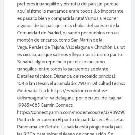
prefieres ir tranquilito y disfrutar del paisaje, porque
aquí el ritmo lo marcamos entre todos. ¡Lo importante
es pasarlo bien y compartir la ruta! Vamos a recorrer
algunos de los paisajes más chulos del sureste de la
Comunidad de Madrid, pasando por pueblos con un
montón de encanto, como San Martín de la
Vega, Perales de Tajuña, Valdelaguna y Chinchón. La ruta
es circular, así que salimos y llegamos al mismo punto.
Sí, habrá algún repechejo por el camino, pero
tranquilos, entre todos lo sacaremos adelante.
Detalles técnicos. Distancia del recorrido principal:
104,6 km Desnivel acumulado: 790 m Dificultad técnica:
Moderada Track: https://es.wikiloc.com/rutas-
ciclismo/getafe-valdelaguna-por-perales-de-tajuna-
199854685 Garmin Connect:
https://connect.garmin.com/modern/course/329892901
Punto de encuentro.El punto de partida será Bicicletas
Panorama, en Getafe. La salida está programada para
las 9:30h, para evitar el riesgo de congelación. Se