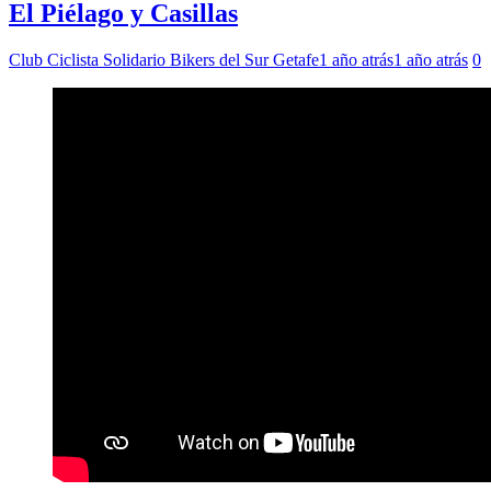
El Piélago y Casillas
Club Ciclista Solidario Bikers del Sur Getafe
1 año atrás
1 año atrás
0