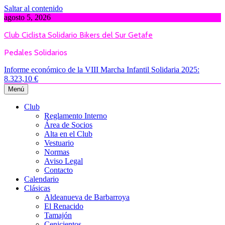
Saltar al contenido
agosto 5, 2026
Club Ciclista Solidario Bikers del Sur Getafe
Pedales Solidarios
Informe económico de la VIII Marcha Infantil Solidaria 2025:
8.323,10 €
Menú
Club
Reglamento Interno
Área de Socios
Alta en el Club
Vestuario
Normas
Aviso Legal
Contacto
Calendario
Clásicas
Aldeanueva de Barbarroya
El Renacido
Tamajón
Cenicientos