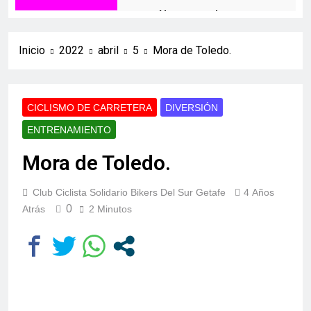
Navacerrada
12 Meses Atrás
Mirador de los Buitres
Inicio
2022
abril
5
Mora de Toledo.
1 Año Atrás
El Piélago y Casillas
1 Año Atrás
CICLISMO DE CARRETERA
DIVERSIÓN
El Molino
ENTRENAMIENTO
1 Año Atrás
Valdelaguna+
Mora de Toledo.
1 Año Atrás
Carabaña – Valdilecha
Club Ciclista Solidario Bikers Del Sur Getafe
4 Años
1 Año Atrás
0
Atrás
2 Minutos
Valdelaguna por
Perales de Tajuña
2 Años Atrás
Aranjuez
2 Años Atrás
Belmonte de Tajo