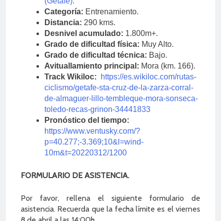
(Getafe).
Categoría:
Entrenamiento.
Distancia:
290 kms.
Desnivel acumulado:
1.800m+.
Grado de dificultad física:
Muy Alto.
Grado de dificultad técnica:
Bajo.
Avituallamiento principal:
Mora (km. 166).
Track Wikiloc:
https://es.wikiloc.com/rutas-
ciclismo/getafe-sta-cruz-de-la-zarza-corral-
de-almaguer-lillo-tembleque-mora-sonseca-
toledo-recas-grinon-34441833
Pronóstico del tiempo:
https://www.ventusky.com/?
p=40.277;-3.369;10&l=wind-
10m&t=20220312/1200
FORMULARIO DE ASISTENCIA.
Por favor, rellena el siguiente formulario de
asistencia. Recuerda que la fecha límite es el viernes
8 de abril a las 14:00h.