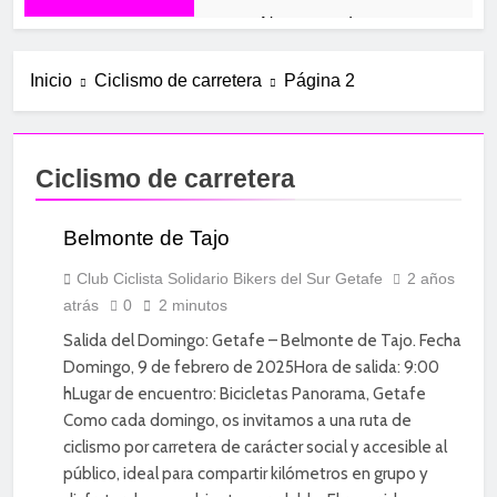
Navacerrada
12 Meses Atrás
Mirador de los Buitres
Inicio
Ciclismo de carretera
Página 2
1 Año Atrás
El Piélago y Casillas
1 Año Atrás
Ciclismo de carretera
CICLISMO
El Molino
DE
CARRETERA
1 Año Atrás
Belmonte de Tajo
Valdelaguna+
DEPORTE
1 Año Atrás
DIVERSIÓN
Club Ciclista Solidario Bikers del Sur Getafe
2 años
Carabaña –
atrás
0
2 minutos
SOCIAL
Valdilecha
Salida del Domingo: Getafe – Belmonte de Tajo. Fecha:
1 Año Atrás
Domingo, 9 de febrero de 2025Hora de salida: 9:00
Valdelaguna por
hLugar de encuentro: Bicicletas Panorama, Getafe
Perales de Tajuña
Como cada domingo, os invitamos a una ruta de
2 Años Atrás
ciclismo por carretera de carácter social y accesible al
Aranjuez
público, ideal para compartir kilómetros en grupo y
2 Años Atrás