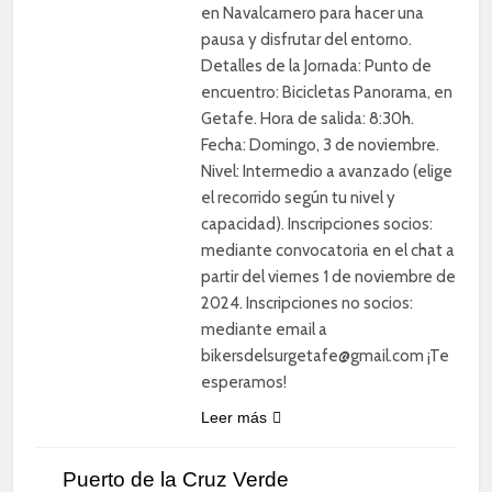
en Navalcarnero para hacer una
pausa y disfrutar del entorno.
Detalles de la Jornada: Punto de
encuentro: Bicicletas Panorama, en
Getafe. Hora de salida: 8:30h.
Fecha: Domingo, 3 de noviembre.
Nivel: Intermedio a avanzado (elige
el recorrido según tu nivel y
capacidad). Inscripciones socios:
mediante convocatoria en el chat a
partir del viernes 1 de noviembre de
2024. Inscripciones no socios:
mediante email a
bikersdelsurgetafe@gmail.com ¡Te
esperamos!
Leer más
CICLISMO
DE
Puerto de la Cruz Verde
CARRETERA