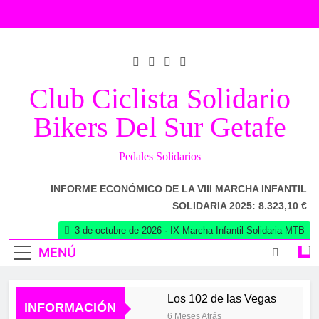
Saltar
al
contenido
Club Ciclista Solidario
Bikers Del Sur Getafe
Pedales Solidarios
INFORME ECONÓMICO DE LA VIII MARCHA INFANTIL
SOLIDARIA 2025: 8.323,10 €
3 de octubre de 2026 · IX Marcha Infantil Solidaria MTB
MENÚ
Los 102 de las Vegas
INFORMACIÓN
6 Meses Atrás