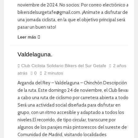
noviembre de 2024. No socios: Por correo electrónico a
bikersdelsurgetafe@gmail.com. ¡Anímate a disfrutar de
una jornada ciclista, en la que el objetivo principal será
pasar un buen rato!
CICLISMO
Leer más
DE
CARRETERA
Valdelaguna.
DEPORTE
DIVERSIÓN
Club Ciclista Solidario Bikers del Sur Getafe
2 años
atrás
0
2 minutos
SOCIAL
Arganda del Rey – Valdelaguna – Chinchón Descripción
de la ruta. Este domingo 24 de noviembre, el Club llevará
a cabo una ruta de ciclismo por carretera abierta a todos.
Será una actividad social diseñada para disfrutar en
grupo, con un ritmo accesible y adaptado a todos los
niveles.El recorrido, de tipo circular, transcurre por
algunos de los parajes más pintorescos del sureste de la
Comunidad de Madrid, visitando localidades