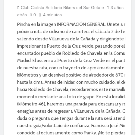
DEPORTE
Club Ciclista Solidario Bikers del Sur Getafe
3 años
atrás
0
4 minutos
DIVERSIÓN
Pincha en la imagen INFORMACIÓN GENERAL. Únete a nuest
próxima ruta de ciclismo de carretera el sábado 3 de febrero
saliendo desde Villanueva de la Cañada y dirigiéndote hacia
impresionante Puerto de la Cruz Verde, pasando por el
encantador pueblo de Robledo de Chavela en la Comunida
Madrid. El ascenso al Puerto de la Cruz Verde es el punto fu
de nuestra ruta, con un trayecto de aproximadamente 23
kilómetros y un desnivel positivo de alrededor de 670 metr
hasta la cima. Antes de iniciar, con mucho cuidado, el desce
hacia Robledo de Chavela, recordaremos este maravilloso
momento mediante una foto de grupo. En esta localidad
(kilómetro 46), haremos una parada para descansar y repon
energías antes de regresar a Villanueva de la Cañada. Cualqu
duda o pregunta que tengas durante la ruta será atendida p
nuestro guía/voluntario de confianza, Francisco José Miranda
conocido afectuosamente como Franky. ¡No te pierdas est