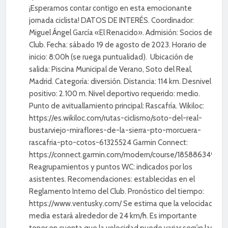
¡Esperamos contar contigo en esta emocionante
jornada ciclista! DATOS DE INTERÉS. Coordinador:
Miguel Ángel García «El Renacido». Admisión: Socios del
Club. Fecha: sábado 19 de agosto de 2023. Horario de
inicio: 8:00h (se ruega puntualidad). Ubicación de
salida: Piscina Municipal de Verano, Soto del Real,
Madrid. Categoría: diversión. Distancia: 114 km. Desnivel
positivo: 2.100 m. Nivel deportivo requerido: medio.
Punto de avituallamiento principal: Rascafría. Wikiloc:
https://es.wikiloc.com/rutas-ciclismo/soto-del-real-
bustarviejo-miraflores-de-la-sierra-pto-morcuera-
rascafria-pto-cotos-61325524 Garmin Connect:
https://connect.garmin.com/modern/course/185886349
Reagrupamientos y puntos WC: indicados por los
asistentes. Recomendaciones: establecidas en el
Reglamento Interno del Club. Pronóstico del tiempo:
https://www.ventusky.com/ Se estima que la velocidad
media estará alrededor de 24 km/h. Es importante
tener en cuenta que la velocidad puede variar según las