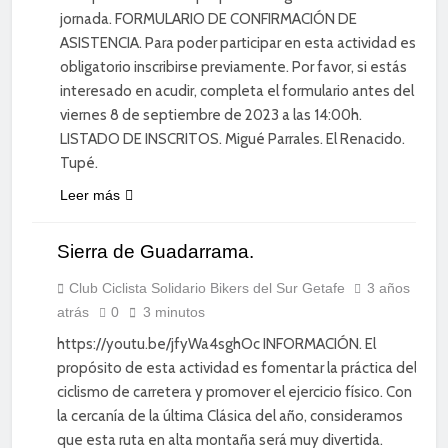
jornada. FORMULARIO DE CONFIRMACIÓN DE
ASISTENCIA. Para poder participar en esta actividad es
obligatorio inscribirse previamente. Por favor, si estás
interesado en acudir, completa el formulario antes del
viernes 8 de septiembre de 2023 a las 14:00h.
LISTADO DE INSCRITOS. Migué Parrales. El Renacido.
Tupé.
Leer más
Sierra de Guadarrama.
CICLISMO
DE
CARRETERA
Club Ciclista Solidario Bikers del Sur Getafe
3 años
atrás
0
3 minutos
DIVERSIÓN
https://youtu.be/jfyWa4sghOc INFORMACIÓN. El
propósito de esta actividad es fomentar la práctica del
ciclismo de carretera y promover el ejercicio físico. Con
la cercanía de la última Clásica del año, consideramos
que esta ruta en alta montaña será muy divertida.