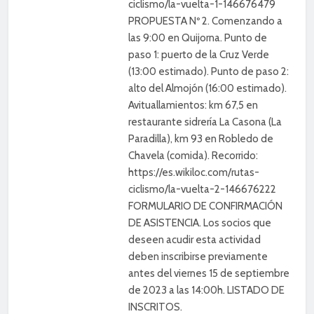
ciclismo/la-vuelta-1-146676479
PROPUESTA Nº 2. Comenzando a
las 9:00 en Quijorna. Punto de
paso 1: puerto de la Cruz Verde
(13:00 estimado). Punto de paso 2:
alto del Almojón (16:00 estimado).
Avituallamientos: km 67,5 en
restaurante sidrería La Casona (La
Paradilla), km 93 en Robledo de
Chavela (comida). Recorrido:
https://es.wikiloc.com/rutas-
ciclismo/la-vuelta-2-146676222
FORMULARIO DE CONFIRMACIÓN
DE ASISTENCIA. Los socios que
deseen acudir esta actividad
deben inscribirse previamente
antes del viernes 15 de septiembre
de 2023 a las 14:00h. LISTADO DE
INSCRITOS.