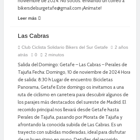
noviembre de 2024. No socios: enviando un correo a
bikersdelsurgetafe@gmail.com ¡Anímate!
Leer más
CICLISMO
DE
Las Cabras
CARRETERA
DIVERSIÓN
Club Ciclista Solidario Bikers del Sur Getafe
2 años
atrás
0
2 minutos
SOCIAL
Salida del Domingo: Getafe – Las Cabras – Perales de
Tajuña Fecha: Domingo, 10 de noviembre de 2024 Hora
de salida: 8:30 h Lugar de encuentro: Bicicletas
Panorama, Getafe Este domingo os invitamos a una
ruta de ciclismo en carretera para descubrir algunos de
los parajes más destacados del sureste de Madrid. El
recorrido principal nos llevará desde Getafe hasta
Perales de Tajuña, pasando por Morata de Tajuña y
afrontando la conocida subida de Las Cabras. Es un
trayecto con subidas moderadas, ideal para disfrutar
de un buen ritmo en grupo. Detalles del recorrido