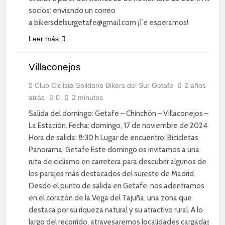
socios: enviando un correo
a bikersdelsurgetafe@gmail.com ¡Te esperamos!
Leer más
CICLISMO
DE
Villaconejos
CARRETERA
DIVERSIÓN
Club Ciclista Solidario Bikers del Sur Getafe
2 años
atrás
0
2 minutos
SOCIAL
Salida del domingo: Getafe – Chinchón – Villaconejos –
La Estación. Fecha: domingo, 17 de noviembre de 2024
Hora de salida: 8:30 h Lugar de encuentro: Bicicletas
Panorama, Getafe Este domingo os invitamos a una
ruta de ciclismo en carretera para descubrir algunos de
los parajes más destacados del sureste de Madrid.
Desde el punto de salida en Getafe, nos adentramos
en el corazón de la Vega del Tajuña, una zona que
destaca por su riqueza natural y su atractivo rural. A lo
largo del recorrido, atravesaremos localidades cargadas