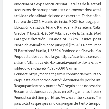
emocionante experiencia ciclista! Detalles de la actividad
Requisitos de participación Lista de convocados Detalles de
actividad Modalidad: ciclismo de carretera. Fecha: sábado, 3
febrero de 2024. Horario de inicio: 9:00h (se ruega puntuali
Ubicación de salida: Milano Panadería . Pastelería. Calle Sier
Gredos, 11 local2, 4, 28691 Villanueva de la Cañada, Madrid.
Categoría: diversión. Distancia: 90,37 km Desnivel positivo: 
Punto de avituallamiento principal (km. 46): Restaurante Pa
Pl. Bartolomé Murillo, 1, 28294 Robledo de Chavela, Madrid
Propuesta de recorrido largo: https://es.wikiloc.com/rutas-
ciclismo/villanueva-de-la-canada-puerto-de-la-cruz-verd
robledo-de-chavela-159570391 Garmin
Connect: https://connect.garmin.com/modern/course/246
Propuesta de recorrido corto*: determinado por los interes
Reagrupamientos y puntos WC: según sean necesarios.
Recomendaciones: recogidas en el Reglamento Interno del 
Pronóstico del tiempo: https://www.ventusky.com/ * Indica
para ciclistas que quizá no dispongan de tanto tiempo o pr