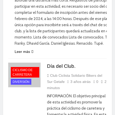
abordar una distancia más corta. Requisitos de participació
participar en esta actividad, es necesario ser socio del club 
completar el formulario de inscripción antes del viernes 2 d
febrero de 2024, a las 14:00 horas. Después de ese plazo, l
única opción para inscribirte será a través del chat de socios
club, y la lista de participantes quedará actualizada en ese
momento. Lista de convocados Lista de convocados. Toñín
Franky. Dhavid García. Daniel Iglesias. Renacido. Tupé.
Leer más
Día del Club.
CICLISMO DE
CARRETERA
Club Ciclista Solidario Bikers del
Sur Getafe
3 años atrás
0
2
DIVERSIÓN
minutos
INFORMACIÓN. El objetivo principal
de esta actividad es promover la
práctica del ciclismo de carretera y
fomentar la actividad física. En esta