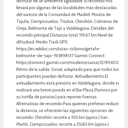
disfrutar de un ambiente agradable. El recorrido nos
Belmonte de Tajo
llevará por algunas de las localidades más destacadas
2 Años Atrás
del sureste de la Comunidad de Madrid: Morata de
Tajuña, Ciempozuelos, Titulcia, Chinchón, Colmenar de
Oreja, Belmonte de Tajo y Valdelaguna. Detalles del
recorrido principal Distancia total: 119,67 km Nivel de
dificultad: Medio Track GPS:
https://es.wikiloc.com/rutas-ciclismo/getafe-
belmonte-de-tajo-193898137 Garmin Connect:
https://connect.garmin.com/modern/course/321954033
Ritmo de la salida: Social, adaptado para que todos los
participantes puedan disfrutar. Avituallamiento.El
avituallamiento está previsto en Valdelaguna, donde se
realizará una breve parada en el Bar Plaza (famoso por
su tortilla de patatas) para reponer fuerzas.
Alternativas de recorrido.Para quienes prefieran reducir
la distancia, se ofrecerán las siguientes opciones de
recorrido: Chinchón: recorte a 100 km (aprox.) San
Martín, Ciempozuelos: recorte a 55/65 km (aprox.)