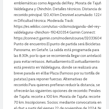
emblemáticas como Arganda del Rey, Morata de Tajuña,
Valdelaguna y Chinchón. Detalles técnicos. Distancia del
recorrido principal: 120,43 km Desnivel acumulado: 1.224
m Dificultad técnica: Moderada Track:
https://es.wikiloc.com/rutas-ciclismo/arganda-del-rey-
valdelaguna-chinchon-192420354 Garmin Connect:
https://connect.garmin.com/modern/course/320336049
Punto de encuentro.El punto de partida será Bicicletas
Panorama, en Getafe. La salida está programada para
las 8:30h, por lo que se recomienda llegar con antelación
para evitar retrasos. Avituallamiento.El avituallamiento
está previsto en Valdelaguna, donde se realizará una
breve parada en el Bar Plaza (famoso por su tortilla de
patatas) para reponer fuerzas. Alternativas de
recorrido.Para quienes prefieran reducir la distancia, se
ofrecerán las siguientes opciones de recorrido: Perales
de Tajuña: recorte a 100 km. Morata de Tajuña: recorte a
70 km. Inscripciones. Socios: mediante convocatoria en
el chat a partir del viernes 22 de noviembre de 2024. No