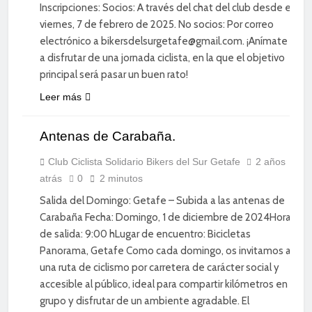
Inscripciones: Socios: A través del chat del club desde el
viernes, 7 de febrero de 2025. No socios: Por correo
electrónico a bikersdelsurgetafe@gmail.com. ¡Anímate
a disfrutar de una jornada ciclista, en la que el objetivo
principal será pasar un buen rato!
CICLISMO
Leer más
DE
CARRETERA
Antenas de Carabaña.
DEPORTE
DIVERSIÓN
Club Ciclista Solidario Bikers del Sur Getafe
2 años
atrás
0
2 minutos
SOCIAL
Salida del Domingo: Getafe – Subida a las antenas de
Carabaña Fecha: Domingo, 1 de diciembre de 2024Hora
de salida: 9:00 hLugar de encuentro: Bicicletas
Panorama, Getafe Como cada domingo, os invitamos a
una ruta de ciclismo por carretera de carácter social y
accesible al público, ideal para compartir kilómetros en
grupo y disfrutar de un ambiente agradable. El