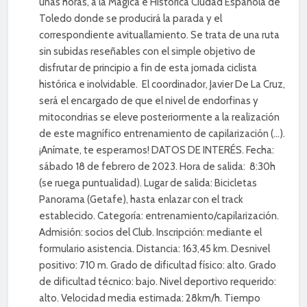
unas horas, a la Mágica e Histórica Ciudad Española de
Belmonte de Tajo
Toledo donde se producirá la parada y el
2 Años Atrás
correspondiente avituallamiento. Se trata de una ruta
sin subidas reseñables con el simple objetivo de
disfrutar de principio a fin de esta jornada ciclista
histórica e inolvidable. El coordinador, Javier De La Cruz,
será el encargado de que el nivel de endorfinas y
mitocondrias se eleve posteriormente a la realización
de este magnífico entrenamiento de capilarización (…).
¡Anímate, te esperamos! DATOS DE INTERÉS. Fecha:
sábado 18 de febrero de 2023. Hora de salida: 8:30h
(se ruega puntualidad). Lugar de salida: Bicicletas
Panorama (Getafe), hasta enlazar con el track
establecido. Categoría: entrenamiento/capilarización.
Admisión: socios del Club. Inscripción: mediante el
formulario asistencia. Distancia: 163,45 km. Desnivel
positivo: 710 m. Grado de dificultad físico: alto. Grado
de dificultad técnico: bajo. Nivel deportivo requerido:
alto. Velocidad media estimada: 28km/h. Tiempo