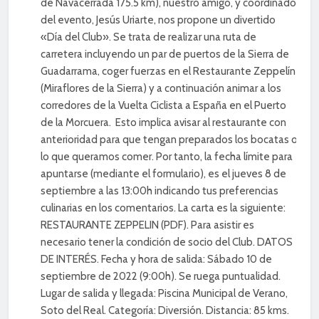
de Navacerrada 175.5 km), nuestro amigo, y coordinador
del evento, Jesús Uriarte, nos propone un divertido
«Día del Club». Se trata de realizar una ruta de
carretera incluyendo un par de puertos de la Sierra de
Guadarrama, coger fuerzas en el Restaurante Zeppelín
(Miraflores de la Sierra) y a continuación animar a los
corredores de la Vuelta Ciclista a España en el Puerto
de la Morcuera. Esto implica avisar al restaurante con
anterioridad para que tengan preparados los bocatas o
lo que queramos comer. Por tanto, la fecha límite para
apuntarse (mediante el formulario), es el jueves 8 de
septiembre a las 13:00h indicando tus preferencias
culinarias en los comentarios. La carta es la siguiente:
RESTAURANTE ZEPPELIN (PDF). Para asistir es
necesario tener la condición de socio del Club. DATOS
DE INTERÉS. Fecha y hora de salida: Sábado 10 de
septiembre de 2022 (9:00h). Se ruega puntualidad.
Lugar de salida y llegada: Piscina Municipal de Verano,
Soto del Real. Categoría: Diversión. Distancia: 85 kms.