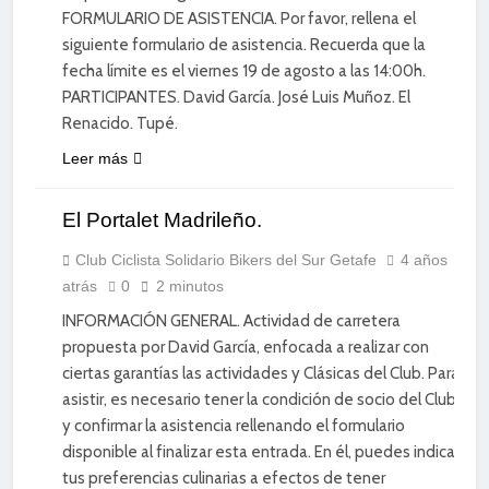
FORMULARIO DE ASISTENCIA. Por favor, rellena el
siguiente formulario de asistencia. Recuerda que la
fecha límite es el viernes 19 de agosto a las 14:00h.
PARTICIPANTES. David García. José Luis Muñoz. El
Renacido. Tupé.
Leer más
CICLISMO DE
El Portalet Madrileño.
CARRETERA
DIVERSIÓN
Club Ciclista Solidario Bikers del Sur Getafe
4 años
atrás
0
2 minutos
ENTRENAMIENTO
INFORMACIÓN GENERAL. Actividad de carretera
propuesta por David García, enfocada a realizar con
ciertas garantías las actividades y Clásicas del Club. Para
asistir, es necesario tener la condición de socio del Club
y confirmar la asistencia rellenando el formulario
disponible al finalizar esta entrada. En él, puedes indicar
tus preferencias culinarias a efectos de tener