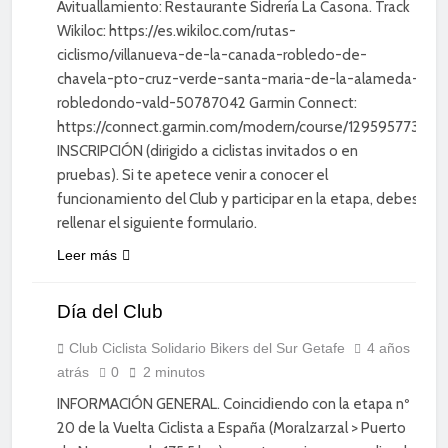
Avituallamiento: Restaurante Sidrería La Casona. Track
Wikiloc: https://es.wikiloc.com/rutas-
ciclismo/villanueva-de-la-canada-robledo-de-
chavela-pto-cruz-verde-santa-maria-de-la-alameda-
robledondo-vald-50787042 Garmin Connect:
https://connect.garmin.com/modern/course/129595773
INSCRIPCIÓN (dirigido a ciclistas invitados o en
pruebas). Si te apetece venir a conocer el
funcionamiento del Club y participar en la etapa, debes
rellenar el siguiente formulario.
Leer más
Día del Club
CICLISMO
DE
CARRETERA
Club Ciclista Solidario Bikers del Sur Getafe
4 años
atrás
0
2 minutos
DIVERSIÓN
INFORMACIÓN GENERAL. Coincidiendo con la etapa nº
20 de la Vuelta Ciclista a España (Moralzarzal > Puerto