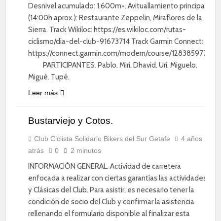
Desnivel acumulado: 1.600m+. Avituallamiento principal
(14:00h aprox.): Restaurante Zeppelin, Miraflores de la
Sierra. Track Wikiloc: https://es.wikiloc.com/rutas-
ciclismo/dia-del-club-91673714 Track Garmin Connect:
https://connect.garmin.com/modern/course/128385977
PARTICIPANTES. Pablo. Miri. Dhavid. Uri. Miguelo.
Migué. Tupé.
Leer más
CICLISMO DE
Bustarviejo y Cotos.
CARRETERA
DIVERSIÓN
Club Ciclista Solidario Bikers del Sur Getafe
4 años
atrás
0
2 minutos
ENTRENAMIENTO
INFORMACIÓN GENERAL. Actividad de carretera
enfocada a realizar con ciertas garantías las actividades
y Clásicas del Club. Para asistir, es necesario tener la
condición de socio del Club y confirmar la asistencia
rellenando el formulario disponible al finalizar esta