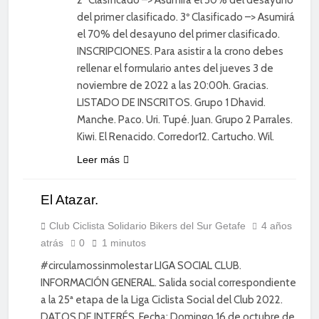
del primer clasificado. 3º Clasificado –> Asumirá
el 70% del desayuno del primer clasificado.
INSCRIPCIONES. Para asistir a la crono debes
rellenar el formulario antes del jueves 3 de
noviembre de 2022 a las 20:00h. Gracias.
LISTADO DE INSCRITOS. Grupo 1 Dhavid.
Manche. Paco. Uri. Tupé. Juan. Grupo 2 Parrales.
Kiwi. El Renacido. Corredor12. Cartucho. Wil.
Leer más
El Atazar.
CICLISMO
DE
CARRETERA
Club Ciclista Solidario Bikers del Sur Getafe
4 años
atrás
0
1 minutos
DIVERSIÓN
#circulamossinmolestar LIGA SOCIAL CLUB.
INFORMACIÓN GENERAL. Salida social correspondiente
a la 25ª etapa de la Liga Ciclista Social del Club 2022.
DATOS DE INTERÉS. Fecha: Domingo 16 de octubre de