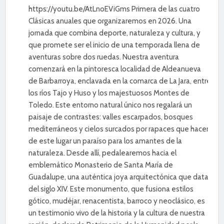
https://youtu.be/AtLnoEViGms Primera de las cuatro
Clásicas anuales que organizaremos en 2026. Una
jornada que combina deporte, naturaleza y cultura, y
que promete ser el inicio de una temporada llena de
aventuras sobre dos ruedas. Nuestra aventura
comenzará en la pintoresca localidad de Aldeanueva
de Barbarroya, enclavada en la comarca de La Jara, entre
los ríos Tajo y Huso y los majestuosos Montes de
Toledo. Este entorno natural único nos regalará un
paisaje de contrastes: valles escarpados, bosques
mediterráneos y cielos surcados por rapaces que hacen
de este lugar un paraíso para los amantes de la
naturaleza. Desde allí, pedalearemos hacia el
emblemático Monasterio de Santa María de
Guadalupe, una auténtica joya arquitectónica que data
del siglo XIV. Este monumento, que fusiona estilos
gótico, mudéjar, renacentista, barroco y neoclásico, es
un testimonio vivo de la historia y la cultura de nuestra