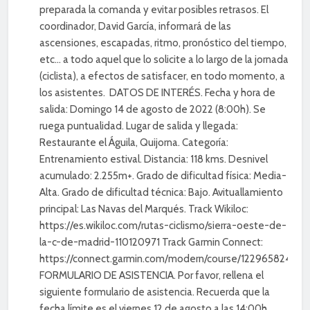
preparada la comanda y evitar posibles retrasos. El
coordinador, David García, informará de las
ascensiones, escapadas, ritmo, pronóstico del tiempo,
etc… a todo aquel que lo solicite a lo largo de la jornada
(ciclista), a efectos de satisfacer, en todo momento, a
los asistentes. DATOS DE INTERÉS. Fecha y hora de
salida: Domingo 14 de agosto de 2022 (8:00h). Se
ruega puntualidad. Lugar de salida y llegada:
Restaurante el Águila, Quijorna. Categoría:
Entrenamiento estival. Distancia: 118 kms. Desnivel
acumulado: 2.255m+. Grado de dificultad física: Media-
Alta. Grado de dificultad técnica: Bajo. Avituallamiento
principal: Las Navas del Marqués. Track Wikiloc:
https://es.wikiloc.com/rutas-ciclismo/sierra-oeste-de-
la-c-de-madrid-110120971 Track Garmin Connect:
https://connect.garmin.com/modern/course/122965824
FORMULARIO DE ASISTENCIA. Por favor, rellena el
siguiente formulario de asistencia. Recuerda que la
fecha límite es el viernes 12 de agosto a las 14:00h.