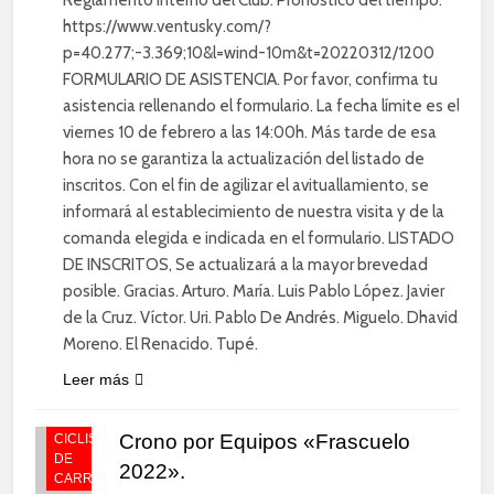
https://www.ventusky.com/?
p=40.277;-3.369;10&l=wind-10m&t=20220312/1200
FORMULARIO DE ASISTENCIA. Por favor, confirma tu
asistencia rellenando el formulario. La fecha límite es el
viernes 10 de febrero a las 14:00h. Más tarde de esa
hora no se garantiza la actualización del listado de
inscritos. Con el fin de agilizar el avituallamiento, se
informará al establecimiento de nuestra visita y de la
comanda elegida e indicada en el formulario. LISTADO
DE INSCRITOS, Se actualizará a la mayor brevedad
posible. Gracias. Arturo. María. Luis Pablo López. Javier
de la Cruz. Víctor. Uri. Pablo De Andrés. Miguelo. Dhavid.
Moreno. El Renacido. Tupé.
Leer más
Crono por Equipos «Frascuelo
CICLISMO
DE
2022».
CARRETERA