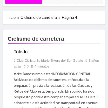
Navacerrada
12 Meses Atrás
Mirador de los Buitres
Inicio
Ciclismo de carretera
Página 4
1 Año Atrás
El Piélago y Casillas
1 Año Atrás
Ciclismo de carretera
El Molino
1 Año Atrás
CICLISMO DE
Toledo.
Valdelaguna+
CARRETERA
1 Año Atrás
DIVERSIÓN
Club Ciclista Solidario Bikers del Sur Getafe
3 años
Carabaña –
atrás
0
4 minutos
ENTRENAMIENTO
Valdilecha
#circulamossinmolestar INFORMACIÓN GENERAL.
1 Año Atrás
Actividad de ciclismo de carretera enfocada a la
Valdelaguna por
preparación previa a la realización de las Clásicas y
Perales de Tajuña
Retos del Club esta temporada. El recorrido ha sido
2 Años Atrás
propuesto por nuestro compañero Javier De La Cruz. El
Aranjuez
asistente a esta actividad, se transportará en apenas
2 Años Atrás