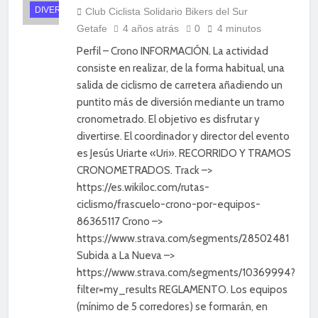
DIVERSIÓN
Club Ciclista Solidario Bikers del Sur
Getafe
4 años atrás
0
4 minutos
Perfil – Crono INFORMACIÓN. La actividad
consiste en realizar, de la forma habitual, una
salida de ciclismo de carretera añadiendo un
puntito más de diversión mediante un tramo
cronometrado. El objetivo es disfrutar y
divertirse. El coordinador y director del evento
es Jesús Uriarte «Uri». RECORRIDO Y TRAMOS
CRONOMETRADOS. Track –>
https://es.wikiloc.com/rutas-
ciclismo/frascuelo-crono-por-equipos-
86365117 Crono –>
https://www.strava.com/segments/28502481
Subida a La Nueva –>
https://www.strava.com/segments/10369994?
filter=my_results REGLAMENTO. Los equipos
(mínimo de 5 corredores) se formarán, en