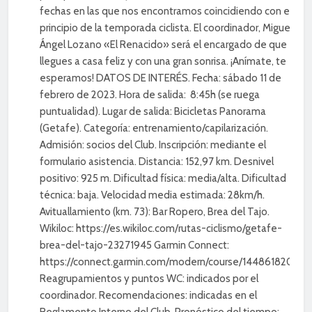
fechas en las que nos encontramos coincidiendo con el
principio de la temporada ciclista. El coordinador, Miguel
Ángel Lozano «El Renacido» será el encargado de que
llegues a casa feliz y con una gran sonrisa. ¡Anímate, te
esperamos! DATOS DE INTERÉS. Fecha: sábado 11 de
febrero de 2023. Hora de salida: 8:45h (se ruega
puntualidad). Lugar de salida: Bicicletas Panorama
(Getafe). Categoría: entrenamiento/capilarización.
Admisión: socios del Club. Inscripción: mediante el
formulario asistencia. Distancia: 152,97 km. Desnivel
positivo: 925 m. Dificultad física: media/alta. Dificultad
técnica: baja. Velocidad media estimada: 28km/h.
Avituallamiento (km. 73): Bar Ropero, Brea del Tajo.
Wikiloc: https://es.wikiloc.com/rutas-ciclismo/getafe-
brea-del-tajo-23271945 Garmin Connect:
https://connect.garmin.com/modern/course/144861820
Reagrupamientos y puntos WC: indicados por el
coordinador. Recomendaciones: indicadas en el
Reglamento Interno del Club. Pronóstico del tiempo: