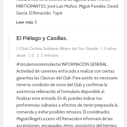
PARTICIPANTES. José Luis Muñoz. Migué Parrales. David
García. El Renacido. Tupé.
Leer más
CICLISMO DE
El Piélago y Casillas.
CARRETERA
DIVERSIÓN
Club Ciclista Solidario Bikers del Sur Getafe
4 años
atrás
0
2 minutos
ENTRENAMIENTO
#circulamossinmolestar INFORMACIÓN GENERAL.
Actividad de carretera enfocada a realizar con ciertas
garantías las Clásicas del Club. Para asistir, es necesario
tener la condición de socio del Club y confirmar la
asistencia rellenando el formulario disponible al
finalizar esta entrada. En él, puedes indicar tus
preferencias culinarias a efectos de tener preparada la
comanda y evitar posibles retrasos. El coordinador,
Miguel Ángel Lozano «El Renacido» informará de las
ascensiones, escapadas, ritmo, pronóstico del tiempo,