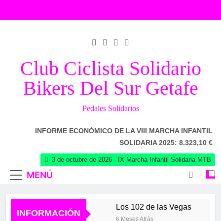
Saltar
al
contenido
Club Ciclista Solidario
Bikers Del Sur Getafe
Pedales Solidarios
INFORME ECONÓMICO DE LA VIII MARCHA INFANTIL
SOLIDARIA 2025: 8.323,10 €
3 de octubre de 2026 · IX Marcha Infantil Solidaria MTB
MENÚ
Los 102 de las Vegas
INFORMACIÓN
6 Meses Atrás