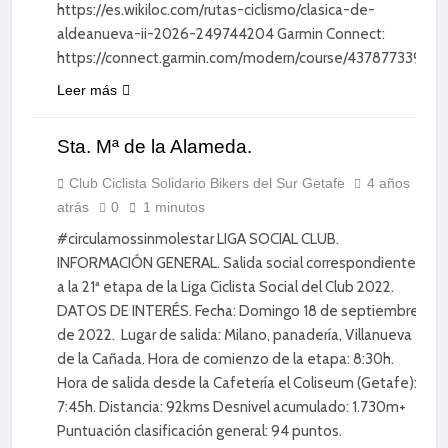
https://es.wikiloc.com/rutas-ciclismo/clasica-de-
aldeanueva-ii-2026-249744204 Garmin Connect:
https://connect.garmin.com/modern/course/437877339
Leer más
Sta. Mª de la Alameda.
CICLISMO
DE
CARRETERA
Club Ciclista Solidario Bikers del Sur Getafe
4 años
atrás
0
1 minutos
DIVERSIÓN
#circulamossinmolestar LIGA SOCIAL CLUB.
INFORMACIÓN GENERAL. Salida social correspondiente
a la 21ª etapa de la Liga Ciclista Social del Club 2022.
DATOS DE INTERÉS. Fecha: Domingo 18 de septiembre
de 2022. Lugar de salida: Milano, panadería, Villanueva
de la Cañada. Hora de comienzo de la etapa: 8:30h.
Hora de salida desde la Cafetería el Coliseum (Getafe):
7:45h. Distancia: 92kms Desnivel acumulado: 1.730m+
Puntuación clasificación general: 94 puntos.