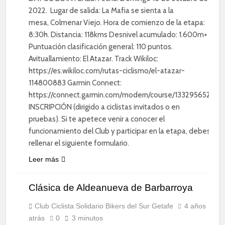
2022. Lugar de salida: La Mafia se sienta a la
mesa, Colmenar Viejo. Hora de comienzo de la etapa:
8:30h. Distancia: 118kms Desnivel acumulado: 1.600m+
Puntuación clasificación general: 110 puntos.
Avituallamiento: El Atazar. Track Wikiloc:
https://es.wikiloc.com/rutas-ciclismo/el-atazar-
114800883 Garmin Connect:
https://connect.garmin.com/modern/course/133295652
INSCRIPCIÓN (dirigido a ciclistas invitados o en
pruebas). Si te apetece venir a conocer el
funcionamiento del Club y participar en la etapa, debes
rellenar el siguiente formulario.
Leer más
CICLISMO
DE
Clásica de Aldeanueva de Barbarroya
CARRETERA
CLÁSICAS
Club Ciclista Solidario Bikers del Sur Getafe
4 años
atrás
0
3 minutos
DIVERSIÓN