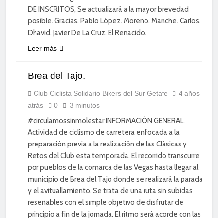
DE INSCRITOS, Se actualizará a la mayor brevedad
posible. Gracias. Pablo López. Moreno. Manche. Carlos.
Dhavid. Javier De La Cruz. El Renacido.
Leer más
CICLISMO DE
Brea del Tajo.
CARRETERA
DIVERSIÓN
Club Ciclista Solidario Bikers del Sur Getafe
4 años
atrás
0
3 minutos
ENTRENAMIENTO
#circulamossinmolestar INFORMACIÓN GENERAL.
Actividad de ciclismo de carretera enfocada a la
preparación previa a la realización de las Clásicas y
Retos del Club esta temporada. El recorrido transcurre
por pueblos de la comarca de las Vegas hasta llegar al
municipio de Brea del Tajo donde se realizará la parada
y el avituallamiento. Se trata de una ruta sin subidas
reseñables con el simple objetivo de disfrutar de
principio a fin de la jornada. El ritmo será acorde con las