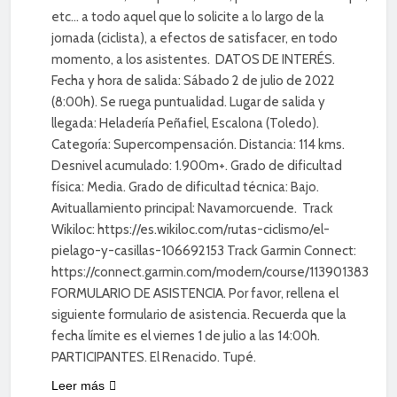
etc… a todo aquel que lo solicite a lo largo de la
jornada (ciclista), a efectos de satisfacer, en todo
momento, a los asistentes. DATOS DE INTERÉS.
Fecha y hora de salida: Sábado 2 de julio de 2022
(8:00h). Se ruega puntualidad. Lugar de salida y
llegada: Heladería Peñafiel, Escalona (Toledo).
Categoría: Supercompensación. Distancia: 114 kms.
Desnivel acumulado: 1.900m+. Grado de dificultad
física: Media. Grado de dificultad técnica: Bajo.
Avituallamiento principal: Navamorcuende. Track
Wikiloc: https://es.wikiloc.com/rutas-ciclismo/el-
pielago-y-casillas-106692153 Track Garmin Connect:
https://connect.garmin.com/modern/course/113901383
FORMULARIO DE ASISTENCIA. Por favor, rellena el
siguiente formulario de asistencia. Recuerda que la
fecha límite es el viernes 1 de julio a las 14:00h.
PARTICIPANTES. El Renacido. Tupé.
Leer más