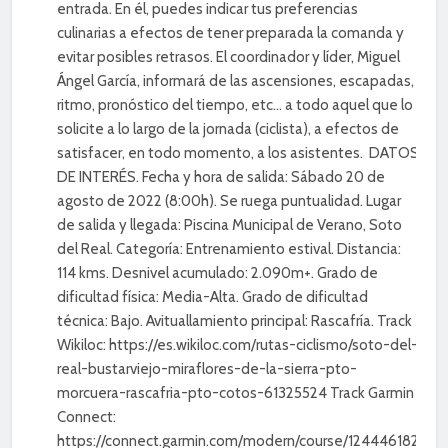
entrada. En él, puedes indicar tus preferencias
culinarias a efectos de tener preparada la comanda y
evitar posibles retrasos. El coordinador y líder, Miguel
Ángel García, informará de las ascensiones, escapadas,
ritmo, pronóstico del tiempo, etc… a todo aquel que lo
solicite a lo largo de la jornada (ciclista), a efectos de
satisfacer, en todo momento, a los asistentes. DATOS
DE INTERÉS. Fecha y hora de salida: Sábado 20 de
agosto de 2022 (8:00h). Se ruega puntualidad. Lugar
de salida y llegada: Piscina Municipal de Verano, Soto
del Real. Categoría: Entrenamiento estival. Distancia:
114 kms. Desnivel acumulado: 2.090m+. Grado de
dificultad física: Media-Alta. Grado de dificultad
técnica: Bajo. Avituallamiento principal: Rascafría. Track
Wikiloc: https://es.wikiloc.com/rutas-ciclismo/soto-del-
real-bustarviejo-miraflores-de-la-sierra-pto-
morcuera-rascafria-pto-cotos-61325524 Track Garmin
Connect:
https://connect.garmin.com/modern/course/124446182