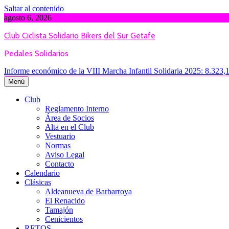
Saltar al contenido
agosto 6, 2026
Club Ciclista Solidario Bikers del Sur Getafe
Pedales Solidarios
Informe económico de la VIII Marcha Infantil Solidaria 2025: 8.323,
Menú
Club
Reglamento Interno
Área de Socios
Alta en el Club
Vestuario
Normas
Aviso Legal
Contacto
Calendario
Clásicas
Aldeanueva de Barbarroya
El Renacido
Tamajón
Cenicientos
RETOS