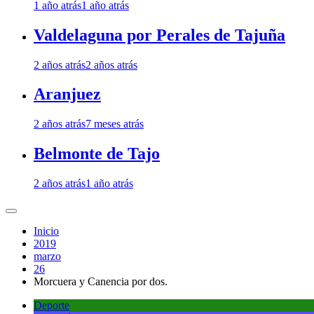
1 año atrás
1 año atrás
Valdelaguna por Perales de Tajuña
2 años atrás
2 años atrás
Aranjuez
2 años atrás
7 meses atrás
Belmonte de Tajo
2 años atrás
1 año atrás
Inicio
2019
marzo
26
Morcuera y Canencia por dos.
Deporte