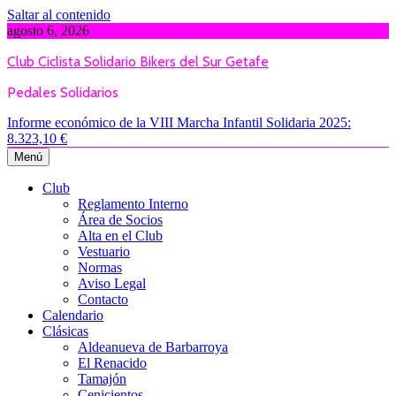
Saltar al contenido
agosto 6, 2026
Club Ciclista Solidario Bikers del Sur Getafe
Pedales Solidarios
Informe económico de la VIII Marcha Infantil Solidaria 2025:
8.323,10 €
Menú
Club
Reglamento Interno
Área de Socios
Alta en el Club
Vestuario
Normas
Aviso Legal
Contacto
Calendario
Clásicas
Aldeanueva de Barbarroya
El Renacido
Tamajón
Cenicientos