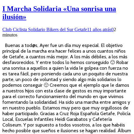
I Marcha Solidaria «Una sonrisa una
ilusión»
Club Ciclista Solidario Bikers del Sur Getafe
11 años atrás
0
2
minutos
Buenas a tod@s, Ayer fue un día muy especial. El objetivo
principal de la marcha era hacer felices a unos cuantos niños
de Getafe, a cuantos más mejor. A los más débiles, a los más
desfavorecidos. Y entre todos lo hemos conseguido 🙂 Robar
una sonrisa a aquellos a quien la vida le golpea con fuerza no
es tarea fácil, pero poniendo cada uno un poquito de nuestra
parte, un poco de voluntad y siendo algo más solidarios lo
podemos conseguir 🙂 Creemos que el ejemplo que le damos
a nuestros hijos con esta clase de gestos es muy importante
para el correcto funcionamiento del mundo en que vivimos
fomentando la solidaridad. Ha sido una marcha entre amigos y
en nuestro pueblo. Estamos muy pero que muy orgullosos de
haber participado. Gracias a Cruz Roja Española Getafe, Policía
Local, Escuelas Infantiles Heidi Garabatos y Cafetería
Coliseum. Y por supuesto a todos vosotros, a los que habéis
hecho posible que sueños e ilusiones se hagan realidad. Álbum