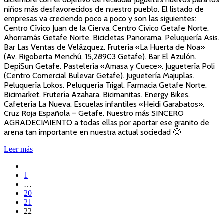
niños más desfavorecidos de nuestro pueblo. El listado de
empresas va creciendo poco a poco y son las siguientes:
Centro Cívico Juan de la Cierva. Centro Cívico Getafe Norte.
Ahorramás Getafe Norte. Bicicletas Panorama. Peluquería Asis.
Bar Las Ventas de Velázquez. Frutería «La Huerta de Noa»
(Av. Rigoberta Menchú, 15,28903 Getafe). Bar El Azulón.
DepiSun Getafe. Pastelería «Amasa y Cuece». Juguetería Poli
(Centro Comercial Bulevar Getafe). Juguetería Majuplas.
Peluquería Lokos. Peluquería Trigal. Farmacia Getafe Norte.
Bicimarket. Frutería Azahara. Bicimanitas. Energy Bikes.
Cafetería La Nueva. Escuelas infantiles «Heidi Garabatos».
Cruz Roja Española – Getafe. Nuestro más SINCERO
AGRADECIMIENTO a todas ellas por aportar ese granito de
arena tan importante en nuestra actual sociedad 🙂
Leer más
1
…
20
21
22