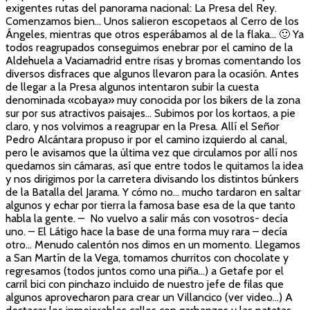
exigentes rutas del panorama nacional: La Presa del Rey.
Comenzamos bien… Unos salieron escopetaos al Cerro de los
Ángeles, mientras que otros esperábamos al de la flaka… 🙂 Ya
todos reagrupados conseguimos enebrar por el camino de la
Aldehuela a Vaciamadrid entre risas y bromas comentando los
diversos disfraces que algunos llevaron para la ocasión. Antes
de llegar a la Presa algunos intentaron subir la cuesta
denominada «cobaya» muy conocida por los bikers de la zona
sur por sus atractivos paisajes… Subimos por los kortaos, a pie
claro, y nos volvimos a reagrupar en la Presa. Allí el Señor
Pedro Alcántara propuso ir por el camino izquierdo al canal,
pero le avisamos que la última vez que circulamos por allí nos
quedamos sin cámaras, así que entre todos le quitamos la idea
y nos dirigimos por la carretera divisando los distintos búnkers
de la Batalla del Jarama. Y cómo no… mucho tardaron en saltar
algunos y echar por tierra la famosa base esa de la que tanto
habla la gente. – No vuelvo a salir más con vosotros- decía
uno. – El Látigo hace la base de una forma muy rara – decía
otro… Menudo calentón nos dimos en un momento. Llegamos
a San Martín de la Vega, tomamos churritos con chocolate y
regresamos (todos juntos como una piña…) a Getafe por el
carril bici con pinchazo incluido de nuestro jefe de filas que
algunos aprovecharon para crear un Villancico (ver video…) A