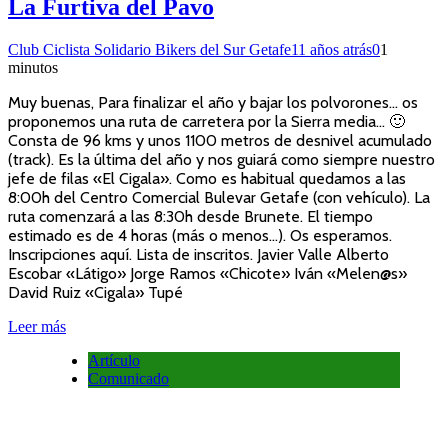
La Furtiva del Pavo
Club Ciclista Solidario Bikers del Sur Getafe
11 años atrás
0
1
minutos
Muy buenas, Para finalizar el año y bajar los polvorones… os
proponemos una ruta de carretera por la Sierra media… 🙂
Consta de 96 kms y unos 1100 metros de desnivel acumulado
(track). Es la última del año y nos guiará como siempre nuestro
jefe de filas «El Cigala». Como es habitual quedamos a las
8:00h del Centro Comercial Bulevar Getafe (con vehículo). La
ruta comenzará a las 8:30h desde Brunete. El tiempo
estimado es de 4 horas (más o menos…). Os esperamos.
Inscripciones aquí. Lista de inscritos. Javier Valle Alberto
Escobar «Látigo» Jorge Ramos «Chicote» Iván «Melen@s»
David Ruiz «Cigala» Tupé
Leer más
Artículo
Comunicado