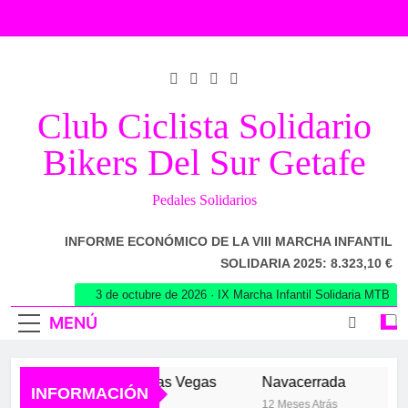
Saltar
al
contenido
Club Ciclista Solidario
Bikers Del Sur Getafe
Pedales Solidarios
INFORME ECONÓMICO DE LA VIII MARCHA INFANTIL
SOLIDARIA 2025: 8.323,10 €
3 de octubre de 2026 · IX Marcha Infantil Solidaria MTB
MENÚ
Los 102 de las Vegas
Navacerrada
Mir
INFORMACIÓN
6 Meses Atrás
12 Meses Atrás
1 Añ